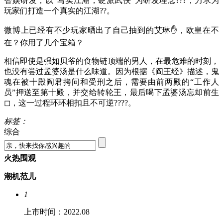
智娱研发，以“写实江湖，硬派武侠”为研发理念???，力求为
玩家们打造一个真实的江湖??。
微博上已经有不少玩家晒出了自己抽到的艾琳✋，欧皇在不
在？你用了几个宝箱？
相信即使是强如贝爷的食物链顶端的男人，在最危难的时刻，
也没有尝过孟婆汤是什么味道。因为根据《阎王经》描述，鬼
魂在被十殿阎君拷问和受刑之后，需要由前两殿的“工作人
员”押送至第十殿，并交给转轮王，最后喝下孟婆汤忘却前生
◻，这一过程环环相扣且不可逆????。
标签：
综合
火热围观
潮机范儿
1
上市时间：2022.08