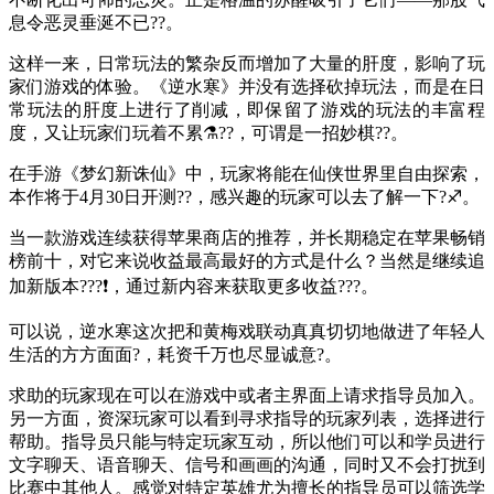
息令恶灵垂涎不已??。
这样一来，日常玩法的繁杂反而增加了大量的肝度，影响了玩
家们游戏的体验。《逆水寒》并没有选择砍掉玩法，而是在日
常玩法的肝度上进行了削减，即保留了游戏的玩法的丰富程
度，又让玩家们玩着不累⚗??，可谓是一招妙棋??。
在手游《梦幻新诛仙》中，玩家将能在仙侠世界里自由探索，
本作将于4月30日开测??，感兴趣的玩家可以去了解一下?♐。
当一款游戏连续获得苹果商店的推荐，并长期稳定在苹果畅销
榜前十，对它来说收益最高最好的方式是什么？当然是继续追
加新版本???❗，通过新内容来获取更多收益???。
可以说，逆水寒这次把和黄梅戏联动真真切切地做进了年轻人
生活的方方面面?，耗资千万也尽显诚意?。
求助的玩家现在可以在游戏中或者主界面上请求指导员加入。
另一方面，资深玩家可以看到寻求指导的玩家列表，选择进行
帮助。指导员只能与特定玩家互动，所以他们可以和学员进行
文字聊天、语音聊天、信号和画画的沟通，同时又不会打扰到
比赛中其他人。感觉对特定英雄尤为擅长的指导员可以筛选学