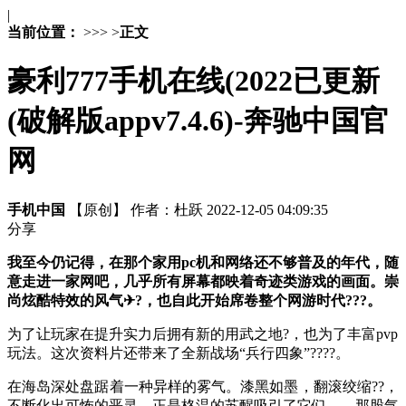
|
当前位置：
>
>
>
>
正文
豪利777手机在线(2022已更新
(破解版appv7.4.6)-奔驰中国官
网
手机中国
【原创】
作者：杜跃
2022-12-05 04:09:35
分享
我至今仍记得，在那个家用pc机和网络还不够普及的年代，随
意走进一家网吧，几乎所有屏幕都映着奇迹类游戏的画面。崇
尚炫酷特效的风气✈?，也自此开始席卷整个网游时代???。
为了让玩家在提升实力后拥有新的用武之地?，也为了丰富pvp
玩法。这次资料片还带来了全新战场“兵行四象”????。
在海岛深处盘踞着一种异样的雾气。漆黑如墨，翻滚绞缩??，
不断化出可怖的恶灵。正是格温的苏醒吸引了它们——那股气