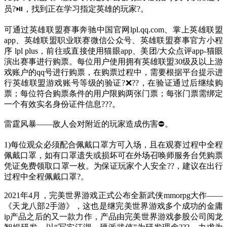
员?⏯，找到正在学习指定英雄的玩家?。
可通过英雄联盟赛事奔驰中国官网lpl.qq.com、掌上英雄联盟
app、英雄联盟职业联赛微信公众号、英雄联盟赛事官方小程
序 lpl plus，前往或直接使用猫眼app、美团/大众点评app-猫眼
演出赛事进行购票。每位用户使用拥有英雄联盟30级及以上游
戏账户的qq号进行购票，在购票过程中，需要根据平台提示进
行英雄联盟游戏账号等级的验证?❌??，在验证通过后继续购
票；每位符合购票条件的用户限购两张门票；每张门票需绑定
一个有效实名身份证件信息???。
雷霆风暴——敌人会对附近的玩家造成伤害⛔。
1)每位观众必须配合佩戴口罩方可入场，且在观赛过程中全程
佩戴口罩，如有口罩遗失或损坏可在外场召唤师服务台凭购票
凭证免费领取口罩一枚。为保证玩家个人安全??，建议在出行
过程中全程佩戴口罩?。
2021年4月，完美世界游戏正式公布全新武侠mmorpg大作——
《天龙八部2手游》，这也是继完美世界游戏多个成功的金庸
ip产品之后的又一款力作，产品由完美世界游戏参股公司阅龙