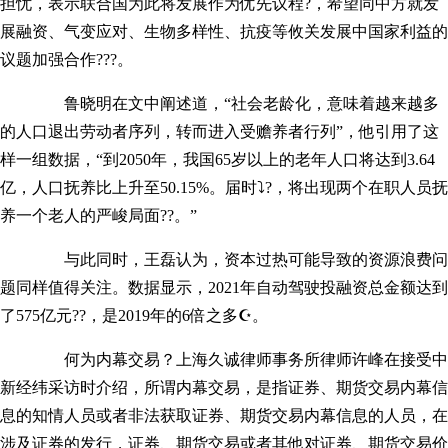
担忧，表示联合国为此将发展作为优先议程?，希望同中方就发
展融资、气变应对、生物多样性、抗疫等攸关发展中国家利益的
议题加强合作???。
鲁晓明在文中阐述道，“社会老龄化，意味着越来越多
的人口退出劳动者序列，转而进入受赡养者行列”，他引用了这
样一组数据，“到2050年，我国65岁以上的老年人口将达到3.64
亿，人口抚养比上升至50.15%。届时⤵?，将出现两个在职人员抚
养一个老人的严峻局面??。”
与此同时，王磊认为，资本过热可能导致的资源浪费问
题同样值得关注。数据显示，2021年自动驾驶投融资总金额达到
了575亿元??，是2019年的6倍之多☪。
何为内幕交易？上海久诚律师事务所律师许峰在接受中
新经纬采访时介绍，所谓内幕交易，是指证券、期货交易内幕信
息的知情人员或者非法获取证券、期货交易内幕信息的人员，在
涉及证券的发行，证券、期货交易或者其他对证券、期货交易价