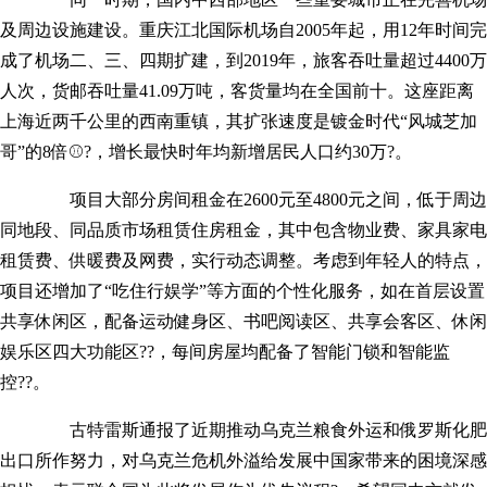
及周边设施建设。重庆江北国际机场自2005年起，用12年时间完
成了机场二、三、四期扩建，到2019年，旅客吞吐量超过4400万
人次，货邮吞吐量41.09万吨，客货量均在全国前十。这座距离
上海近两千公里的西南重镇，其扩张速度是镀金时代“风城芝加
哥”的8倍⚾?，增长最快时年均新增居民人口约30万?。
项目大部分房间租金在2600元至4800元之间，低于周边
同地段、同品质市场租赁住房租金，其中包含物业费、家具家电
租赁费、供暖费及网费，实行动态调整。考虑到年轻人的特点，
项目还增加了“吃住行娱学”等方面的个性化服务，如在首层设置
共享休闲区，配备运动健身区、书吧阅读区、共享会客区、休闲
娱乐区四大功能区??，每间房屋均配备了智能门锁和智能监
控??。
古特雷斯通报了近期推动乌克兰粮食外运和俄罗斯化肥
出口所作努力，对乌克兰危机外溢给发展中国家带来的困境深感