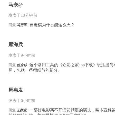
马奈@
发表于13分钟前
: 自走棋为什么能这么火？
回复
冯用军
顾海兵
发表于9小时前
: 这个常用工具的《众彩之家app下载》玩法
回复
程金林
局，包括一些很细节的部分。
周惠发
发表于6小时前
: 一部好电影离不开演员精湛的演技，照本宣
回复
王振堂