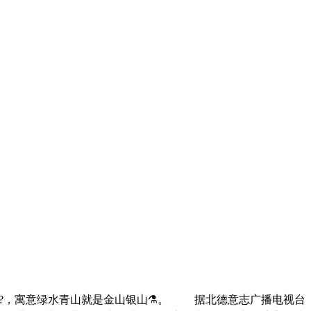
⛰?，寓意绿水青山就是金山银山⚗。 据北德意志广播电视台