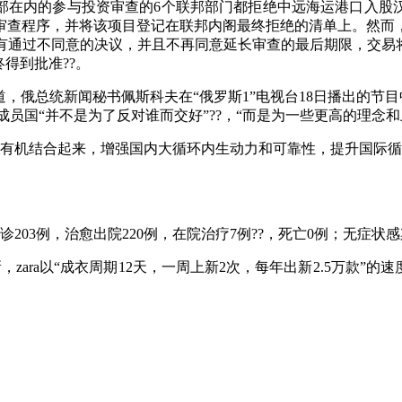
内政部在内的参与投资审查的6个联邦部门都拒绝中远海运港口入股
审查程序，并将该项目登记在联邦内阁最终拒绝的清单上。然而
通过不同意的决议，并且不再同意延长审查的最后期限，交易将自动
得到批准??。
俄总统新闻秘书佩斯科夫在“俄罗斯1”电视台18日播出的节
成员国“并不是为了反对谁而交好”??，“而是为一些更高的理念和
机结合起来，增强国内大循环内生动力和可靠性，提升国际循
土确诊203例，治愈出院220例，在院治疗7例??，死亡0例；无症状
zara以“成衣周期12天，一周上新2次，每年出新2.5万款”的速