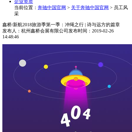
企业资质
当前位置：
奔驰中国官网
>
关于奔驰中国官网
>
员工风
采
鑫桥/新航2018旅游季第一季：冲绳之行 | 诗与远方的篇章
发布人：杭州鑫桥会展有限公司
发布时间：2019-02-26
14:48:46