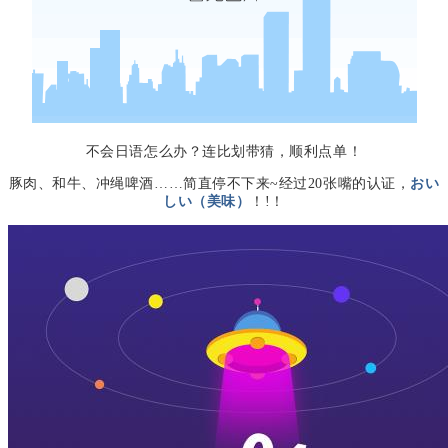
不会日语怎么办？连比划带猜，顺利点单！
豚肉、和牛、冲绳啤酒……简直停不下来~经过20张嘴的认证，
おい
しい（美味）
！!！