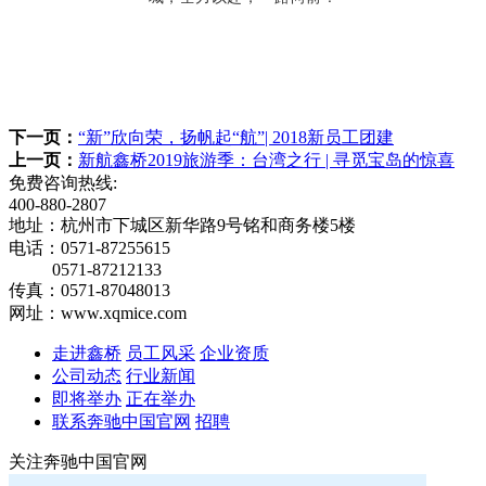
下一页：
“新”欣向荣，扬帆起“航”| 2018新员工团建
上一页：
新航鑫桥2019旅游季：台湾之行 | 寻觅宝岛的惊喜
免费咨询热线:
400-880-2807
地址：杭州市下城区新华路9号铭和商务楼5楼
电话：0571-87255615
0571-87212133
传真：0571-87048013
网址：www.xqmice.com
走进鑫桥
员工风采
企业资质
公司动态
行业新闻
即将举办
正在举办
联系奔驰中国官网
招聘
关注奔驰中国官网