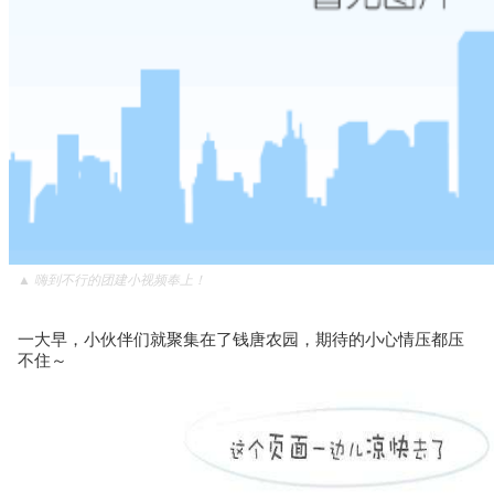
▲ 嗨到不行的团建小视频奉上！
一大早，小伙伴们就聚集在了钱唐农园，期待的小心情压都压
不住～