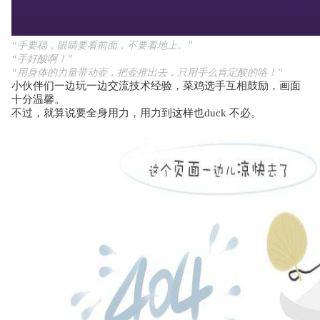
“手要稳，眼睛要看前面，不要看地上。”
“手好酸啊！”
“用身体的力量带动壶，把壶推出去，只用手么肯定酸的咯！”
小伙伴们一边玩一边交流技术经验，菜鸡选手互相鼓励，画面
十分温馨。
不过，就算说要全身用力，用力到这样也duck 不必。