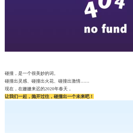
碰撞，是一个很美妙的词。
碰撞出灵感、碰撞出火花、碰撞出激情……
现在，在姗姗来迟的2020年春天，
让我们一起，抛开过往，碰撞出一个未来吧！