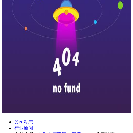
公司动态
行业新闻