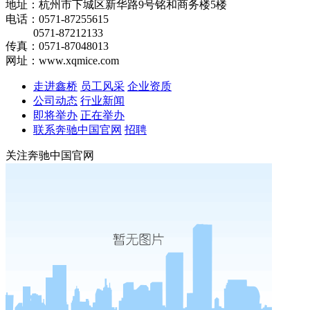
地址：杭州市下城区新华路9号铭和商务楼5楼
电话：0571-87255615
0571-87212133
传真：0571-87048013
网址：www.xqmice.com
走进鑫桥
员工风采
企业资质
公司动态
行业新闻
即将举办
正在举办
联系奔驰中国官网
招聘
关注奔驰中国官网