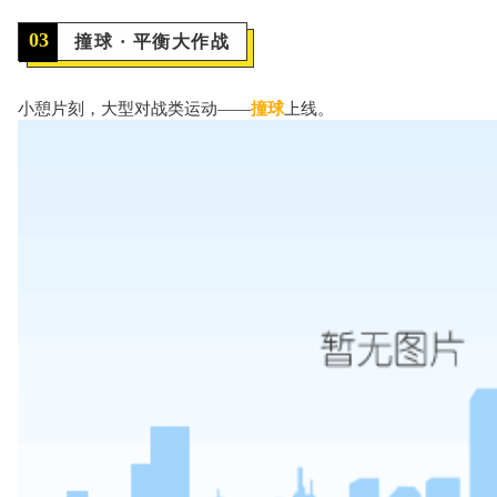
03
撞球 · 平衡大作战
小憩片刻，大型对战类运动——
撞球
上线。