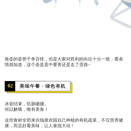
推壶的姿势千奇百怪，但是大家对胜利的向往十分一致，看表
情就知道，这个壶是直中要害还是走了歪路~
02
美味午餐 · 绿色有机
冰壶结束，饥肠辘辘。
何以解饿，唯有美食！
这些食材全部来自钱唐农园自己种植的有机蔬菜，不仅营养健
康，而且好看美味，让人食指大动！