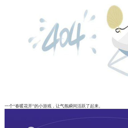
一个“春暖花开”的小游戏，让气氛瞬间活跃了起来。