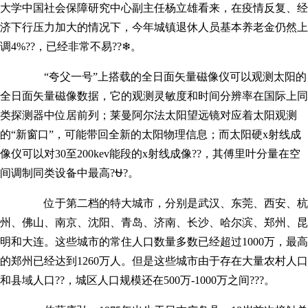
大学中国社会保障研究中心副主任杨立雄看来，在疫情反复、经
济下行压力加大的情况下，今年城镇退休人员基本养老金仍然上
调4%??，已经非常不易??❄。
“夸父一号”上搭载的全日面矢量磁像仪可以观测太阳的
全日面矢量磁像数据，它的观测灵敏度和时间分辨率在国际上同
类探测器中位居前列；莱曼阿尔法太阳望远镜对应着太阳观测
的“新窗口”，可能带回全新的太阳物理信息；而太阳硬x射线成
像仪可以对30至200kev能段的x射线成像??，其傅里叶分量在空
间调制同类设备中最高?⛎?。
位于第二档的特大城市，分别是武汉、东莞、西安、杭
州、佛山、南京、沈阳、青岛、济南、长沙、哈尔滨、郑州、昆
明和大连。这些城市的常住人口数量多数已经超过1000万，最高
的郑州已经达到1260万人。但是这些城市由于存在大量农村人口
和县域人口??，城区人口规模还在500万-1000万之间???。