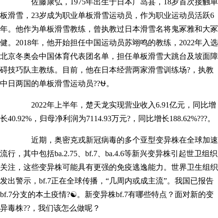
佐藤康弘，1975年出生于日本广岛县，18岁首次接触单
板滑雪，23岁成为职业单板滑雪运动员，作为职业运动员活跃6
年。他作为单板滑雪教练，曾执教过日本滑雪名将鬼冢雅和大冢
健。2018年，他开始担任中国运动员苏翊鸣的教练，2022年入选
北京冬奥会中国体育代表团名单，担任单板滑雪大跳台及坡面障
碍技巧队主教练。目前，他在日本经营两家滑雪训练场?，执教
中日两国的单板滑雪运动员??⛎。
2022年上半年，楚天龙实现营业收入6.91亿元，同比增
长40.92%，归母净利润为7114.93万元?，同比增长188.62%???。
近期，奥密克戎新冠病毒的多个亚型变异株在全球加速
流行，其中包括ba.2.75、bf.7、ba.4.6等新兴变异株引起世卫组织
关注，这些变异株可能具有更强的免疫逃逸能力。世界卫生组织
发出警示，bf.7正在全球传播，“几周内或成主流”。我国已报告
bf.7分支的本土疫情?☯。新变异株bf.7有哪些特点？面对新的变
异毒株??，我们该怎么做呢？