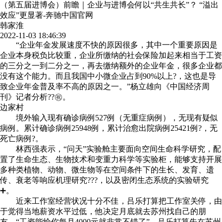
（第五届进博会）前瞻｜企业与进博会何以“共生共长”？ “溢出
效应”更显著-奔驰中国官网
韩家淮
2022-11-03 18:46:39
“企业年金发展速度不快的原因很多，其中一个重要原因是
企业本身税负比较重，企业所缴纳的社会保险加起来相当于工资
的三分之一到二分之一，再去缴纳额外的企业年金，很多企业都
没有这个能力。而且我国中小微企业占到90%以上?，这也是导
致企业年金普及率不高的原因之一。”杨立雄向《中国经济周
刊》记者分析??㊗。
边家村
境外输入现有确诊病例527例（无重症病例），无现有疑似
病例。累计确诊病例25948例，累计治愈出院病例25421例?，无
死亡病例?。
林西强表示，“问天”实验舱主要面向空间生命科学研究，配
置了生命生态、生物技术和变重力科学等实验柜，能够支持开展
多种类植物、动物、微生物等在空间条件下的生长、发育、遗
传、衰老等响应机理研究???，以及密闭生态系统的实验研究
➕。
近来工作室经营状况十分不佳，吕乐打算把工作室关停，由
于觉得当地薪资水平过低，他决定月底就去苏州找自己的朋
友，“工资能给你每月4000元就非常不错了”。吕乐打算先在苏州