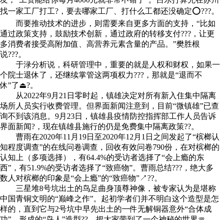
找一家工厂打工?，要去哪家工厂、打什么工都还没确定⭕???。
而要推动技术的进步，则需要来自更多方面的支持，“比如
通过政策支持，鼓励技术创新，通过政府的转移支付???，让更
多消费者接受高附加值、高营养元素含量的产品。”樊胜根
说???。
于渌分析说，科研管理中，重要的就是人权和财权，如果一
个院士退休了，还继续掌管这两项权力???，那就是“退而不
休”了⏏?。
从2022年9月21日零时起，镇雄决定对所有新入住集中隔离
场所人员实行收费管理。但界面新闻注意到，目前“微镇雄”已查
询不到该消息。9月23日，镇雄县疫情防控指挥部工作人员告诉
界面新闻?，现在镇雄县施行的仍是免费集中隔离政策??。
曹雨在2020年11月19日至2020年12月1日之间发起了“槟榔认
知程度调查”的在线问卷调查，回收有效问卷790份，在对槟榔的
认知上（多项选择），有64.4%的受访者选择了“会上瘾的东
西”，有51.9%的受访者选择了“致癌物”。曹雨总结???，绝大多
数人对槟榔的印象是“会上瘾”的“致癌物”↗??。
三星堆8号坑出土的鸟足曲身顶尊神像，被专家认为是堪称
中国青铜文明的“巅峰之作”。起初学者们并不明白这个造型是怎
样的，直到它与2号坑中早先出土的一件无解铜器意外“合体成
功”，形成的“鸟人”造型??，把大家带到了一个神秘的世界♒