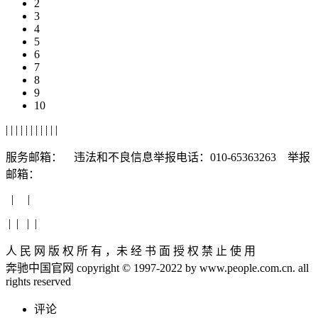
2
3
4
5
6
7
8
9
10
|
|
|
|
|
|
|
|
|
|
|
服务邮箱： 违法和不良信息举报电话：010-65363263 举报
邮箱：
| |
| | | |
人 民 网 版 权 所 有 ，未 经 书 面 授 权 禁 止 使 用
奔驰中国官网 copyright © 1997-2022 by www.people.com.cn. all
rights reserved
评论