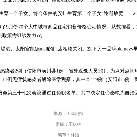
子女、符合条件的安排生育第二个子女”逐渐放宽——2013年底
9月份70个大中城市商品住宅销售价格变动情况。从数据看，7
政策需继续发力??。
宫凯德mall的门店相继关闭。旗下另一品牌old navy早在20
染者2例（信阳市潢川县1例；省外返豫人员1例，为点对点闭
11例无症状感染者解除医学观察，其中本土9例（安阳市5例、商
第三十七次会议通过任免职名单。其中决定任命秦艳为自治区
来源：天津日报
责编：王庆楠
编审：林洁