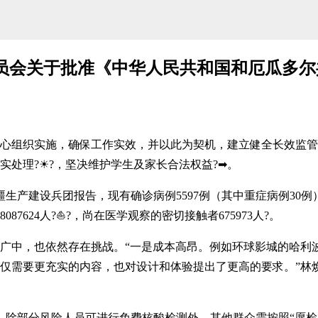
员会关于批准《中华人民共和国和厄瓜多尔
实施，确保工作实效，并以此为契机，建立健全长效监管机制
处理?☀?，坚决维护学生及家长合法权益?➡。
建设兵团报告，现有确诊病例5597例（其中重症病例30例），累
7624人?⛵?，尚在医学观察的密切接触者675973人?。
也依然存在挑战。“一是成本高昂。例如环球影城的哈利波特
仅需要更充实的内容，也对设计和体验提出了更高的要求。”林焕
部分风险人员可进行免费核酸检测外，其他群众需按照“愿检尽检”