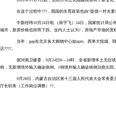
在这个过程中???，我国的生育政策也由“提倡一对夫妻生育一个
中新经纬10月24日电 （薛宇飞）24日，国家统计局公布了
城市，新房价格也转而下跌。业内人士认为?，房地产市场的宽松
当年，gap在北京各大购物中心如apm、西单大悦城、颐堤港、太阳
店????。
据河南卫健委，9月24日0—24时，全省新增本土无症状感
例，无新增境外输入确诊病例。1例境外输入确诊病例治愈出院。
9月28日，内蒙古自治区第十三届人民代表大会常务委员会
厅长职务（工作岗位调整）??。