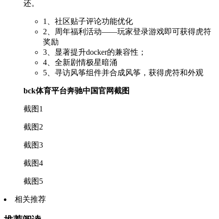
还。
1、社区贴子评论功能优化
2、周年福利活动——玩家登录游戏即可获得虎符
奖励
3、显著提升docker的兼容性；
4、全新剧情极星暗涌
5、寻访风筝组件并合成风筝，获得虎符和外观
bck体育平台奔驰中国官网截图
截图1
截图2
截图3
截图4
截图5
相关推荐