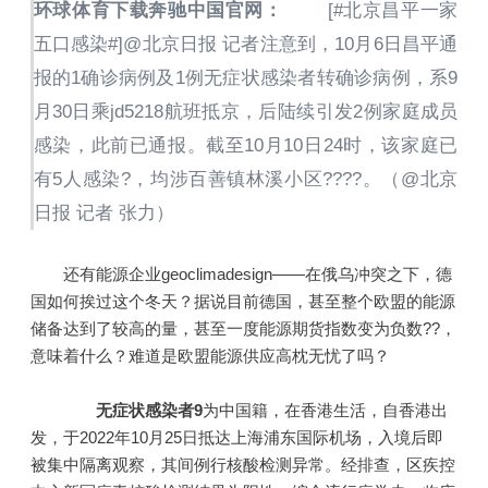
环球体育下载奔驰中国官网：
[#北京昌平一家
五口感染#]@北京日报 记者注意到，10月6日昌平通
报的1确诊病例及1例无症状感染者转确诊病例，系9
月30日乘jd5218航班抵京，后陆续引发2例家庭成员
感染，此前已通报。截至10月10日24时，该家庭已
有5人感染?，均涉百善镇林溪小区????。（@北京
日报 记者 张力）
还有能源企业geoclimadesign——在俄乌冲突之下，德
国如何挨过这个冬天？据说目前德国，甚至整个欧盟的能源
储备达到了较高的量，甚至一度能源期货指数变为负数??，
意味着什么？难道是欧盟能源供应高枕无忧了吗？
无症状感染者9
为中国籍，在香港生活，自香港出
发，于2022年10月25日抵达上海浦东国际机场，入境后即
被集中隔离观察，其间例行核酸检测异常。经排查，区疾控