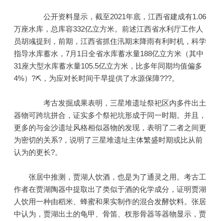
公开资料显示，截至2021年底，江西省建成有1.06
万座水库，总库容332亿立方米。前述江西省水利厅工作人
员胡彧提到，前期，江西省抓住汛期末降雨有利时机，科学
指导水库蓄水，7月1日全省水库蓄水量188亿立方米（其中
31座大型水库蓄水量105.5亿立方米，比多年同期均值偏多
4%）?⛏，为应对长时间干旱提供了水源保障???。
考古发掘成果表明，三星堆遗址祭祀区内多件出土
器物可跨坑拼合，证实多个祭祀坑形成于同一时期。并且，
更多的与金沙遗址风格相似器物的发现，表明了二者之间更
为密切的关系?，说明了三星堆遗址主体繁盛时期或比从前
认为的更长?。
张居中推测，贾湖人饮酒，也是为了通灵之用。考古工
作者在贾湖陶器中提取出了类似于酒的化学成分，证明贾湖
人饮用一种由稻米、蜂蜜和果实制作的混合发酵饮料。张居
中认为，贾湖出土的龟甲、骨笛、杈形骨器等器物显示，贾