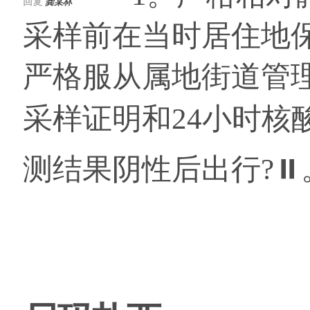
回复
龚某林
采样前在当时居住地
严格服从属地街道管
采样证明和24小时核
测结果阴性后出行?⏸