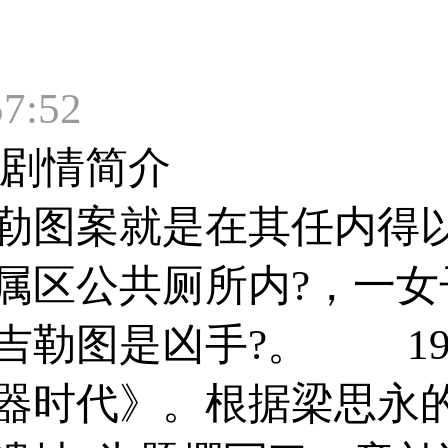
7:52
剧情简介
案就是在其任内得以再
属区公共厕所内?，一女
吉勒图是凶手?。 195
器时代》。根据梁思永的