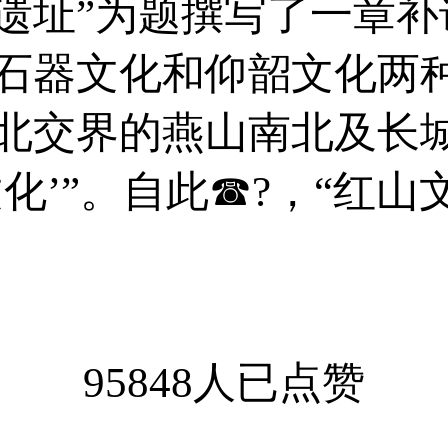
遗址”为题撰写了一章补
石器文化和仰韶文化两
北交界的燕山南北及长城
化’”。自此☎?，“红山
95848人已点赞