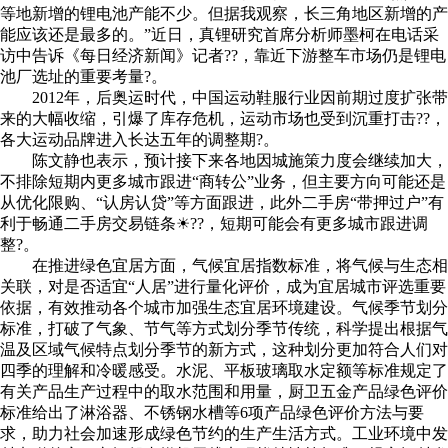
等地新增的锂电池产能不少。但据我观察，长三角地区新增的产
能应该还是最多的。”近日，真锂研究首席分析师墨柯在电话采
访中告诉《每日经济新闻》记者??，靠近下游整车市场仍是锂电
池厂选址的重要考量?。
2012年，后奥运时代，中国运动鞋服行业因前期过度扩张带
来的大幅收缩，引爆了库存危机，运动市场也受到沉重打击??，
各大运动品牌进入长达五年的调整期?。
陈文静也表示，预计接下来各地因城施策力度会继续加大，
不排除短期内更多城市跟进“商转公”业务，但主要方向可能还是
从优化限购、“认房认贷”等方面跟进，此外二手房“带押过户”有
利于畅通二手房交易链条☀??，短期可能会有更多城市跟进调
整?。
在推进绿色宜居方面，气候宜居指数标准，将气候与生态相
关联，对是否适宜“人居”进行量化评价，成为宜居城市评选重要
依据，有效推动各个城市加强生态宜居环境建设。气候季节划分
标准，打破了气象、节气等方式划分季节传统，科学提出根据气
温及区域气候特点划分季节的新方式，这种划分更加符合人们对
四季的理解和冷暖感受。水泥、平板玻璃取水定额等标准规定了
有关产品生产过程中的取水范围和用量，厨卫五金产品绿色评价
标准给出了淋浴器、不锈钢水槽等6项产品绿色评价方法与要
求，助力社会加速形成绿色节约的生产生活方式。工业环境中发