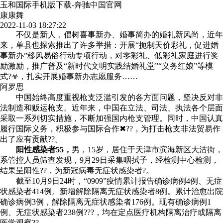
玉和国际手机版下载-奔驰中国官网
康康舞
2022-11-03 18:27:22
不仅是新人，倡树喜事新办、婚事简办的婚礼新风尚，近年
来，单县也探索推出了许多举措：开展“扼制天价彩礼，促进婚
事新办”移风易俗行动专项行动，对零彩礼、低彩礼家庭进行奖
励激励，推广普及“新时代文明实践结婚礼堂”“义务红娘”等模
式?☣，扎实开展婚事新办志愿服务……
阿罗思
中国始终高度重视枪支泛滥引发的各方面问题，坚决反对非
法制造和贩运枪支。近年来，中国在立法、司法、执法各个层面
采取一系列切实措施，不断加强国内枪支管理。同时，中国认真
履行国际义务，积极参与国际合作✖??，为打击枪支非法贸易作
出了应有贡献??。
阳性感染者55，
男，15岁，居住于天津市滨海新区大沽街，
系管控人员筛查发现，9月29日采集咽拭子，经检测中心检测，
结果呈阳性??，为新冠病毒无症状感染者?。
截至10月9日24时，“0909”疫情累计报告确诊病例4例、无症
状感染者414例。新增解除隔离无症状感染者8例。累计治愈出院
确诊病例3例，解除隔离无症状感染者176例。现有确诊病例1
例、无症状感染者238例???，均在定点医疗机构隔离治疗或隔离
医学观察??。