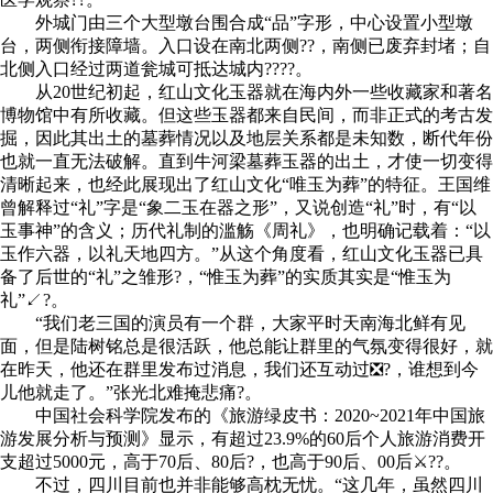
外城门由三个大型墩台围合成“品”字形，中心设置小型墩
台，两侧衔接障墙。入口设在南北两侧??，南侧已废弃封堵；自
北侧入口经过两道瓮城可抵达城内????。
从20世纪初起，红山文化玉器就在海内外一些收藏家和著名
博物馆中有所收藏。但这些玉器都来自民间，而非正式的考古发
掘，因此其出土的墓葬情况以及地层关系都是未知数，断代年份
也就一直无法破解。直到牛河梁墓葬玉器的出土，才使一切变得
清晰起来，也经此展现出了红山文化“唯玉为葬”的特征。王国维
曾解释过“礼”字是“象二玉在器之形”，又说创造“礼”时，有“以
玉事神”的含义；历代礼制的滥觞《周礼》，也明确记载着：“以
玉作六器，以礼天地四方。”从这个角度看，红山文化玉器已具
备了后世的“礼”之雏形?，“惟玉为葬”的实质其实是“惟玉为
礼”↙?。
“我们老三国的演员有一个群，大家平时天南海北鲜有见
面，但是陆树铭总是很活跃，他总能让群里的气氛变得很好，就
在昨天，他还在群里发布过消息，我们还互动过❎?，谁想到今
儿他就走了。”张光北难掩悲痛?。
中国社会科学院发布的《旅游绿皮书：2020~2021年中国旅
游发展分析与预测》显示，有超过23.9%的60后个人旅游消费开
支超过5000元，高于70后、80后?，也高于90后、00后⚔??。
不过，四川目前也并非能够高枕无忧。“这几年，虽然四川