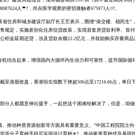
87624人☂?，尚在医学观察的密切接触者675973人◽?。
房和城乡建设厅副厅长王艺表示，围绕“保交楼、稳民生”，今
限售规定，实施差别化住房信贷政策，实现首套房贷款利率、首
职工办理公积金延期还贷，涉及贷款余额22.2亿元，并鼓励购买存
合起来，增强国内大循环内生动力和可靠性，提升国际循环质
香港恒生指数下挫超500点至17216.66点，单日下跌2.95
人都愿意伸出援手，一起把这个困难给解决了，但是，咱做一
动种质资源创新等方面具有重要意义。”中国工程院院士向仲
等分子育种手段可实现设计育种☀?，推动家蚕育种优良基因挖掘