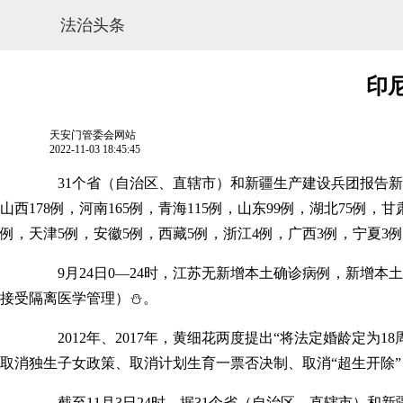
法治头条
印
天安门管委会网站
2022-11-03 18:45:45
31个省（自治区、直辖市）和新疆生产建设兵团报告新增无症状感染
山西178例，河南165例，青海115例，山东99例，湖北75例，
例，天津5例，安徽5例，西藏5例，浙江4例，广西3例，宁夏3例
9月24日0—24时，江苏无新增本土确诊病例，新增本土无
网站地图
接受隔离医学管理）⛄。
2012年、2017年，黄细花两度提出“将法定婚龄定为18
取消独生子女政策、取消计划生育一票否决制、取消“超生开除”
截至11月3日24时，据31个省（自治区、直辖市）和新疆生产