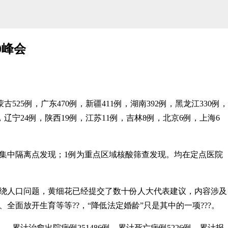
0峰会
5例，广东470例，新疆411例，湖南392例，黑龙江330例，
例，辽宁24例，陕西19例，江苏11例，吉林8例，北京6例，上海6
集中隔离点发现；1例为重点区域核酸筛查发现。均在定点医院
，围绕人口问题，黄细花已经提交了数十份人大代表建议，内容涉及
面放开生育等等??，“降低法定婚龄”只是其中的一项???。
计治愈出院病例251486例，累计死亡病例5226例，累计报