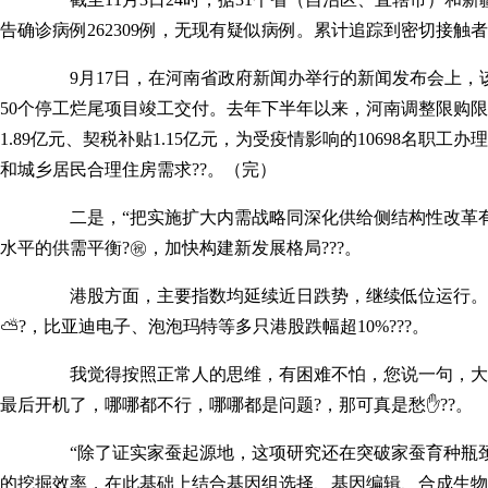
告确诊病例262309例，无现有疑似病例。累计追踪到密切接触者80
9月17日，在河南省政府新闻办举行的新闻发布会上，该省住
50个停工烂尾项目竣工交付。去年下半年以来，河南调整限购
1.89亿元、契税补贴1.15亿元，为受疫情影响的10698名
和城乡居民合理住房需求??。（完）
二是，“把实施扩大内需战略同深化供给侧结构性改革有机结
水平的供需平衡?㊗，加快构建新发展格局???。
港股方面，主要指数均延续近日跌势，继续低位运行。截至港股收盘，
⛅?，比亚迪电子、泡泡玛特等多只港股跌幅超10%???。
我觉得按照正常人的思维，有困难不怕，您说一句，大部分
最后开机了，哪哪都不行，哪哪都是问题?，那可真是愁✋??。
“除了证实家蚕起源地，这项研究还在突破家蚕育种瓶颈、推
的挖掘效率，在此基础上结合基因组选择、基因编辑、合成生物学