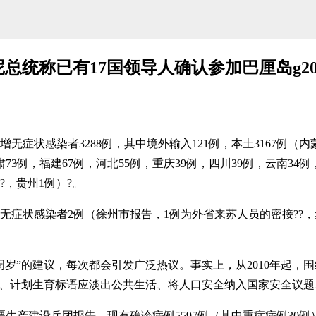
尼总统称已有17国领导人确认参加巴厘岛g2
者3288例，其中境外输入121例，本土3167例（内蒙古52
甘肃73例，福建67例，河北55例，重庆39例，四川39例，云南34
?，贵州1例）?。
症状感染者2例（徐州市报告，1例为外省来苏人员的密接??，
周岁”的建议，每次都会引发广泛热议。事实上，从2010年起
、计划生育标语应淡出公共生活、将人口安全纳入国家安全议题、全
建设兵团报告，现有确诊病例5597例（其中重症病例30例），累