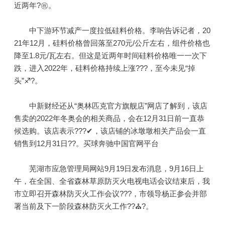
近两年?㊗。
中下游环节减产一度拉低硅料价格。李响告诉记者，20
21年12月，硅料价格曾回落至270元/公斤左右，组件价格也
降至1.8元/瓦左右。但这是近两年时间硅料价格唯一一次下
跌，进入2022年，硅料价格持续上涨???，至今未见“掉
头”♐?。
中新财经还从“奥林匹克官方旗舰店”网店了解到，该店
售卖的2022年冬奥会的相关商品，会在12月31日前一直恭
候选购。该店表示???✔，该店铺的冰墩墩相关产品会一直
销售到12月31日??。买球奔驰中国官网平台
芜湖市应急管理局网站9月19日发布消息，9月16日上
午，在全国、全省森林草原防灭火电视电话会议结束后，我
市立即召开森林防灭火工作会议???，市领导杨正参会并部
署当前及下一阶段森林防灭火工作??⛪?。