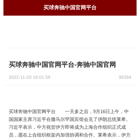
买球奔驰中国官网平台
买球奔驰中国官网平台-奔驰中国官网
2022-11-03 18:01:59
96384
买球奔驰中国官网平台 一天多之后，9月16日上午，中
国国家主席习近平在撒马尔罕国宾馆会见了伊朗总统莱希。
习近平表示，中方祝贺伊方即将成为上海合作组织正式成
员，愿在上合组织框架内加强协调和合作。莱希表示，伊方