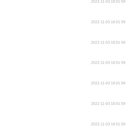
2022-11-03 18:01:59
2022-11-03 18:01:59
2022-11-03 18:01:59
2022-11-03 18:01:59
2022-11-03 18:01:59
2022-11-03 18:01:59
2022-11-03 18:01:59