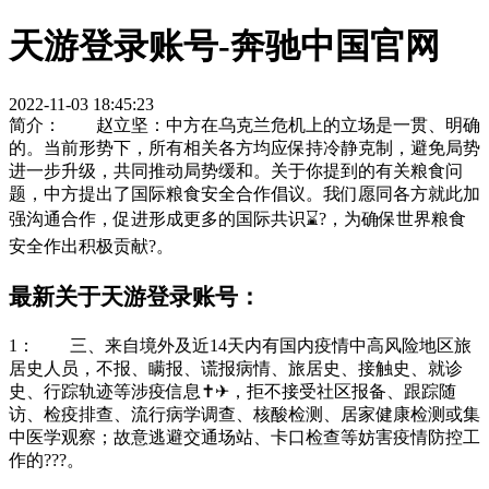
天游登录账号-奔驰中国官网
2022-11-03 18:45:23
简介： 赵立坚：中方在乌克兰危机上的立场是一贯、明确
的。当前形势下，所有相关各方均应保持冷静克制，避免局势
进一步升级，共同推动局势缓和。关于你提到的有关粮食问
题，中方提出了国际粮食安全合作倡议。我们愿同各方就此加
强沟通合作，促进形成更多的国际共识⌛?，为确保世界粮食
安全作出积极贡献?。
最新关于天游登录账号：
1： 三、来自境外及近14天内有国内疫情中高风险地区旅
居史人员，不报、瞒报、谎报病情、旅居史、接触史、就诊
史、行踪轨迹等涉疫信息✝✈，拒不接受社区报备、跟踪随
访、检疫排查、流行病学调查、核酸检测、居家健康检测或集
中医学观察；故意逃避交通场站、卡口检查等妨害疫情防控工
作的???。