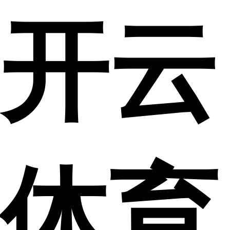
开云
体育