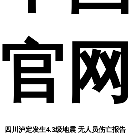
官网
四川泸定发生4.3级地震 无人员伤亡报告