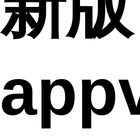
新版
appv