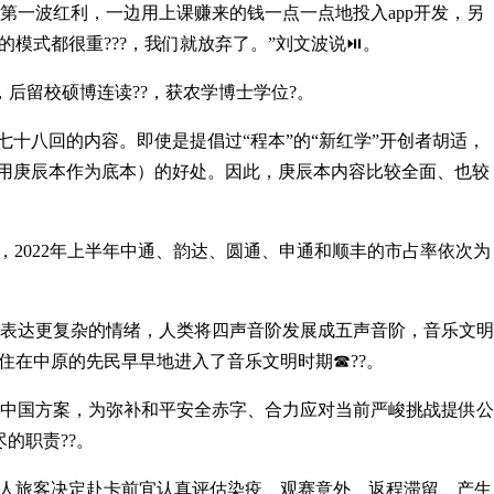
波红利，一边用上课赚来的钱一点一点地投入app开发，另
模式都很重???，我们就放弃了。”刘文波说⏯。
留校硕博连读??，获农学博士学位?。
十八回的内容。即使是提倡过“程本”的“新红学”开创者胡适，
沿用庚辰本作为底本）的好处。因此，庚辰本内容比较全面、也较
2022年上半年中通、韵达、圆通、申通和顺丰的市占率依次为
达更复杂的情绪，人类将四声音阶发展成五声音阶，音乐文明
住在中原的先民早早地进入了音乐文明时期☎??。
中国方案，为弥补和平安全赤字、合力应对当前严峻挑战提供公
的职责??。
旅客决定赴卡前宜认真评估染疫、观赛意外、返程滞留、产生