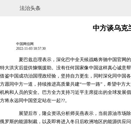
法治头条
中方谈乌克
中国网信网
2022-11-03 18:57:30
夏巴兹总理表示，深化巴中全天候战略奔驰中国官网的合作
特大洪灾后提供慷慨援助。没有任何国家像中国这样真心诚意帮
借鉴中国成功治国理政经验，坚持自力更生，同时深化同中国各
方愿同中方一道，持续推进高质量共建“一带一路”，希望中方
机构和人员的安全。巴方全力支持习近平主席提出的全球发展倡
网站地图
方将永远同中国坚定站在一起??。
展望后市，隆众资讯分析师吴燕表示，当前原油市场除美国最
俄罗斯的能源制裁，以及即将进入冬日后欧洲地区的能源供应问题?