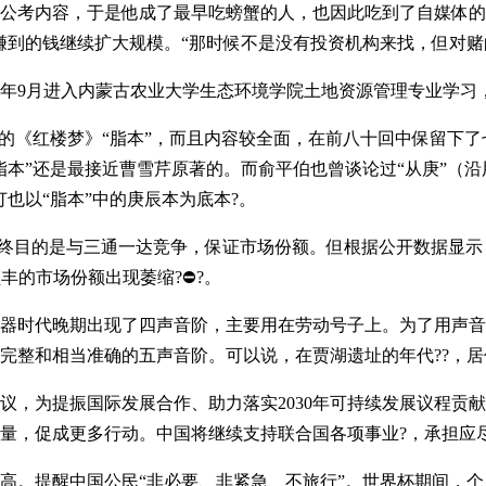
容，于是他成了最早吃螃蟹的人，也因此吃到了自媒体的第一
赚到的钱继续扩大规模。“那时候不是没有投资机构来找，但对赌的
月进入内蒙古农业大学生态环境学院土地资源管理专业学习，后
《红楼梦》“脂本”，而且内容较全面，在前八十回中保留下了七
脂本”还是最接近曹雪芹原著的。而俞平伯也曾谈论过“从庚”（
也以“脂本”中的庚辰本为底本?。
目的是与三通一达竞争，保证市场份额。但根据公开数据显示，
中韵达和顺丰的市场份额出现萎缩?⛔?。
代晚期出现了四声音阶，主要用在劳动号子上。为了用声音表
完整和相当准确的五声音阶。可以说，在贾湖遗址的年代??，居
提振国际发展合作、助力落实2030年可持续发展议程贡献
量，促成更多行动。中国将继续支持联合国各项事业?，承担应尽
醒中国公民“非必要、非紧急、不旅行”。世界杯期间，个人