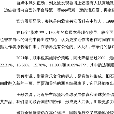
自媒体风头正劲，刘文波发现微博上还没有人认真地做公考内
一边借微博向自己的平台导流，等app积累一定的活跃度，再拿
官方履历显示，秦艳是内蒙古兴安盟科右中旗人，1999年9
在12个“脂本”中，1760年的庚辰本是现存较早、较全面的
也曾在自己的研究中得出过结论，认为更接近作者创作时间的“
贴近作者原貌这件事，在学界是有公论的。因此?，专家们的修订
2021年，顺丰也实施降价策略，同比降幅超过20%，最终
22.31%、16.68%、15.78%、11.09%和10.09%????，其
萧兴华说，衡量音乐文化的标志，是音阶的形成。旧石器时
由此翻入新的一页。而贾湖骨笛的测音结果表明，它已经能奏出
王毅强调，习近平主席提出全球发展倡议和全球安全倡议，为
共产品。我们愿同联合国密切协作，形成更大共识，汇聚更多力
当前全球疫情仍在高位运行，国际旅行交叉感染风险较高。提