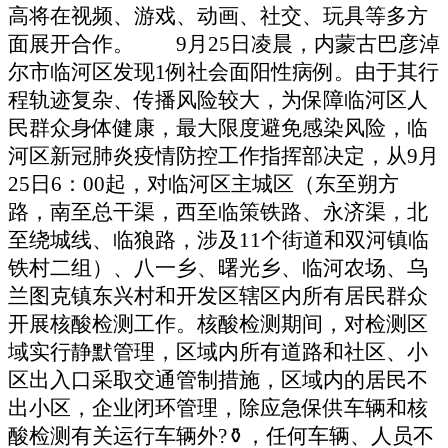
高将在视频、游戏、动画、社交、玩具等多方
面展开合作。 9月25日凌晨，内蒙古巴彦淖
尔市临河区发现1例社会面阳性病例。由于其行
程轨迹复杂、传播风险较大，为保障临河区人
民群众身体健康，最大限度避免感染风险，临
河区新冠肺炎疫情防控工作指挥部决定，
从9月
25日6：00起，对临河区主城区
（东至朔方
路，南至总干渠，西至临策铁路、永济渠，北
至绕城线、临狼路，涉及11个街道和双河镇临
铁村二组）、
八一乡、曙光乡、临河农场、乌
兰图克镇东兴村和开发区辖区内所有居民群众
开展核酸检测工作。
核酸检测期间，
对检测区
域实行静默管理
，区域内所有道路和社区、小
区出入口
采取交通管制措施
，区域内的居民不
出小区，企业闭环管理，除应急保供车辆和核
酸检测有关运行车辆外?⚱，任何车辆、人员不