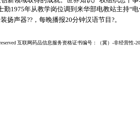
1975年从教学岗位调到来华部电教站主持“电
装扬声器??，每晚播报20分钟汉语节目?。
hts reserved 互联网药品信息服务资格证书编号：（冀）-非经营性-201