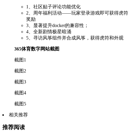
1、社区贴子评论功能优化
2、周年福利活动——玩家登录游戏即可获得虎符
奖励
3、显著提升docker的兼容性；
4、全新剧情极星暗涌
5、寻访风筝组件并合成风筝，获得虎符和外观
365体育数字网站截图
截图1
截图2
截图3
截图4
截图5
相关推荐
推荐阅读