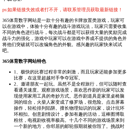
ps:如果链接失效或者打不开，请联系管理员获取最新链接！
365体育数字网站是一款十分有趣的卡牌放置类游戏，玩家可
以在游戏中，体验十分有趣的战斗游戏玩法，玩家只需要收集
不同的角色进行战斗，每次战斗都是可以获得大量的奖励完成
战斗力的强化，游戏中玩家可以在游戏中养成不提供的角色并
将他们突破就可以改编角色的外貌。感兴趣的玩家快来试试
吧。
365体育数字网站特色
1、极快的比赛过程非常的刺激，而且玩家还能参加更多
比赛，在这里超越对手争夺冠军。
2、邀请朋友一起玩。虽然不是全程旅行，但可以随时查
看通关速度。观察游戏场景，喜欢恶作剧的玩家可以发
现使用家用工具的奇妙方式。恶作剧道具是家里桌椅脑
洞的组合，火柴人家变成了修罗场，很危险。点击屏幕
操作，轻松排列陷阱。擅长物理知识的玩家，设计坑环
环相扣。创意剧情设计，参加有趣的活动，逗棒图博取
粉丝，电视剧收视率极高。十几个不同的游戏场景来到
一个新的地方，你邻居的邮轮假期就被你毁了。挑战时