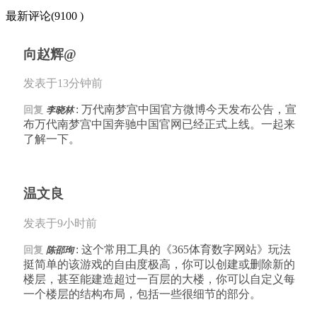
最新评论(9100 )
向赵辉@
发表于13分钟前
: 万代南梦宫中国官方微博今天发布公告，宣
回复
李晓林
布万代南梦宫中国奔驰中国官网已经正式上线。一起来
了解一下。
温文良
发表于9小时前
: 这个常用工具的《365体育数字网站》玩法
回复
陈邵珣
挺简单的该游戏的自由度极高，你可以创建或删除新的
楼层，甚至能建造超过一百层的大楼，你可以自定义每
一个楼层的结构布局，包括一些很细节的部分。