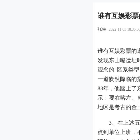
谁有互娱彩票
张生
2022-11-03 18:35:5
谁有互娱彩票的
发现东山嘴遗址
观念的“区系类
一道倏然降临的
83年，他踏上
示：要在喀左、
地区是考古的金三
3、在上述五街
点到单位上班，