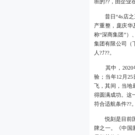
班的??，由企业
昔日“4s店之王
产重整，庞庆华
称“深商集团”
集团有限公司（
人?⤴??。
其中，2020
验；当年12月2
飞，其间，当地最
得圆满成功。这
符合适航条件??
悦刻是目前国内
牌之一。《中国