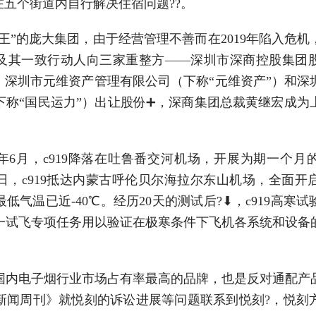
在五个街道内自行解决住宿问题??。
”的庞大集团，由于经营管理不善而在2019年陷入危机
及其一致行动人向三家重整方——深圳市深商控股集团
）、深圳市元维资产管理有限公司（下称“元维资产”）和深
下称“国民运力”）出让股份➕，深商集团总裁黄继宏成为
年6月，c919降落在吐鲁番交河机场，开展为期一个月
5日，c919抵达内蒙古呼伦贝尔海拉尔东山机场，全面
低气温已近-40℃。经历20天的测试后?⬇，c919高寒
一试飞专项任务用以验证在极寒条件下飞机各系统和设备
。
电子烟行业市场占有率最高的品牌，也是反对通配产
新闻周刊》就悦刻的诉讼进展等问题联系到悦刻?，悦刻