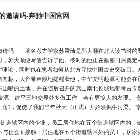
的邀请码-奔驰中国官网
6
邀请码 著名考古学家苏秉琦是郭大顺在北大读书时的
时，郭大顺便写信告诉了他。彼时的他正在酝酿日后奠定
型”理论，同时也在思考如何从北方寻找中国古史突破口。
指向标，大音希声般地提醒着他，中华文明起源可能会在辽
了东山嘴的土地，并在随后召开的燕山南北长城地带考古专
凌源、建平三地交界处多做工作，会有更惊人的发现。“
角?，促使了我们当年秋天（正式）开始发掘牛河梁。”郭
道辖区内的企业，员工居住地在五个街道辖区内的，
不与社会面接触；居住地在五个街道辖区外的员工，居家