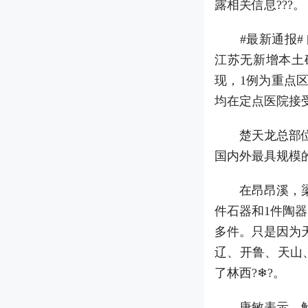
露相关信息???。
#最新通报# [
江苏无新增本土
现，1例为重点
均在定点医院接
楚天龙总部位于
国内外最具规模
在昂昂溪，梁思
件石器和1件陶器
多件。只是因为
辽、开鲁、天山、
了林西?❄?。
唐敏表示，解决