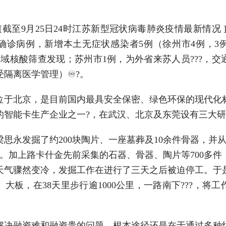
截至9月25日24时江苏新型冠状病毒肺炎疫情最新情况 ]9月
确诊病例，新增本土无症状感染者5例（徐州市4例，3
区域核酸筛查发现；苏州市1例，为外省来苏人员???，交
受隔离医学管理）♾?。
北京，是目前国内最具安全保密、绿色环保的现代化
的智能卡生产企业之一?，在武汉、北京及东莞设有三大研
永发掘了约200块陶片、一座墓葬及10余件骨器，并从地
。加上路卡什金先前采集的石器、骨器、陶片等700多件，
天气骤然变冷，发掘工作在进行了三天之后被迫停工。于
大板，在38天里步行逾1000公里，一路南下???，将
融资难和融资贵的问题，根本途径还是在于通过多种