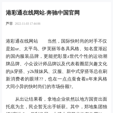
港彩通在线网站-奔驰中国官网
芦菲
2022-11-03 17:44:06
港彩通在线网站 当然，国际快时尚的对手不仅
是如ur、太平鸟、伊芙丽等各具风格、知名度渐起
的国内服装品牌，更能把彰显z世代个性的运动潮
牌品牌、小众设计师品牌以及代表着圈层兴趣文化
的jk穿搭、y2k辣妹风、汉服、新中式穿搭等总在刷
新消费者的眼球??，也在一点点蚕食着n年来风格
大同小异的快时尚们的市场份额?。
从出让结果看，拿地企业依然以地方国资出面
托底为主，民企暂无出手斩获。其中，郑地集团独