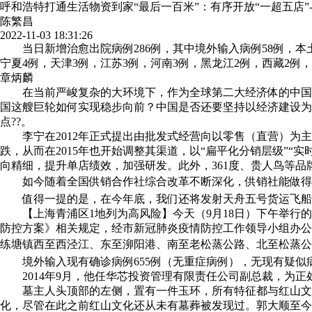
呼和浩特打通生活物资到家“最后一百米”：有序开放“一超五店”
陈繁昌
2022-11-03 18:31:26
当日新增治愈出院病例286例，其中境外输入病例58例，本土病例
宁夏4例，天津3例，江苏3例，河南3例，黑龙江2例，西藏2例，
章炳麟
在当前严峻复杂的大环境下，作为全球第二大经济体的中国未
国这艘巨轮如何实现稳步向前？中国是否还要坚持以经济建设为
点??。
李宁在2012年正式提出由批发式经营向以零售（直营）为主
跌，从而在2015年也开始调整其渠道，以“扁平化分销层级”“
向精细，提升单店绩效，加强研发。此外，361度、贵人鸟等品
如今随着全国供销合作社综合改革不断深化，供销社能做得更多
值得一提的是，在今年底，我们还将发射天舟五号货运飞船和神
【上海青浦区1地列为高风险】今天（9月18日）下午举行的
防控方案》相关规定，经市新冠肺炎疫情防控工作领导小组办公
练塘镇西至西泾江、东至泖阳港、南至老松蒸公路、北至松蒸公
境外输入现有确诊病例655例（无重症病例），无现有疑似病例。累
2014年9月，他任华芯投资管理有限责任公司副总裁，为正处级
墓主人头顶部的左侧，置有一件玉环，所有特征都与红山文化遗
化，尽管在此之前红山文化还从未有墓葬被发现过。郭大顺至今清