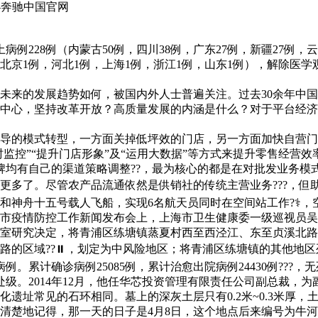
-奔驰中国官网
228例（内蒙古50例，四川38例，广东27例，新疆27例，云南
北京1例，河北1例，上海1例，浙江1例，山东1例），解除医学观察
来的发展趋势如何，被国内外人士普遍关注。过去30余年中国
中心，坚持改革开放？高质量发展的内涵是什么？对于平台经济
导的模式转型，一方面关掉低坪效的门店，另一方面加快自营门店
实时监控”“提升门店形象”及“运用大数据”等方式来提升零售经
牌均有自己的渠道策略调整??，最为核心的都是在对批发业务模式
了。尽管农产品流通依然是供销社的传统主营业务???，但助
舟十五号载人飞船，实现6名航天员同时在空间站工作?⚕，空间
市疫情防控工作新闻发布会上，上海市卫生健康委一级巡视员吴
室研究决定，将青浦区练塘镇蒸夏村西至西泾江、东至贞溪北路
路的区域??⏸，划定为中风险地区；将青浦区练塘镇的其他地区
计确诊病例25085例，累计治愈出院病例24430例???，无
。2014年12月，他任华芯投资管理有限责任公司副总裁，为副
址常见的石环相同。墓上的深灰土层只有0.2米~0.3米厚，
楚地记得，那一天的日子是4月8日，这个地点后来编号为牛河梁