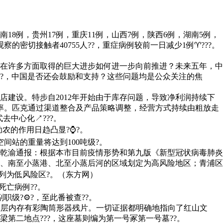
18例，贵州17例，重庆11例，山西7例，陕西6例，湖南5例，
的密切接触者40755人??，重症病例较前一日减少1例♈???。
在许多方面取得的巨大进步如何进一步向前推进？未来五年，中
?，中国是否还会鼓励和支持？这些问题均是公众关注的焦
建设。特步自2012年开始由于库存问题，导致净利润持续下
营效率。匹克通过渠道整合及产品策略调整，经营方式持续由粗放走
去中心化↗???。
农的作用日趋凸显?⌚?。
站的重量将达到100吨级?。
乾渝通报：根据本市目前疫情形势和第九版《新型冠状病毒肺炎
、南至小蒸港、北至小蒸后河的区域划定为高风险地区；青浦区
列为低风险区?。（东方网）
死亡病例??。
职级?⚙?，至此番被查??。
土层内存有彩陶筒形器残片。一切证据都明确地指向了红山文
第二地点???，这座墓则编为第一号冢第一号墓??。