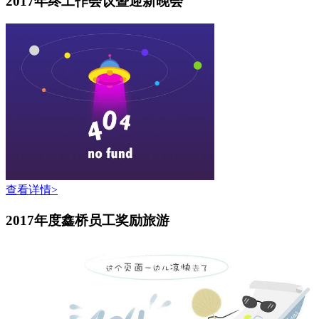
2017年终工作会议暨迎新晚会
查看详情>
2017年度鑫桥员工奖励旅游