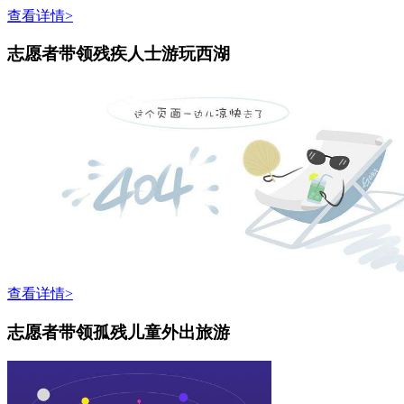
查看详情>
志愿者带领残疾人士游玩西湖
查看详情>
志愿者带领孤残儿童外出旅游