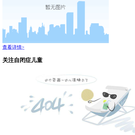
查看详情>
关注自闭症儿童