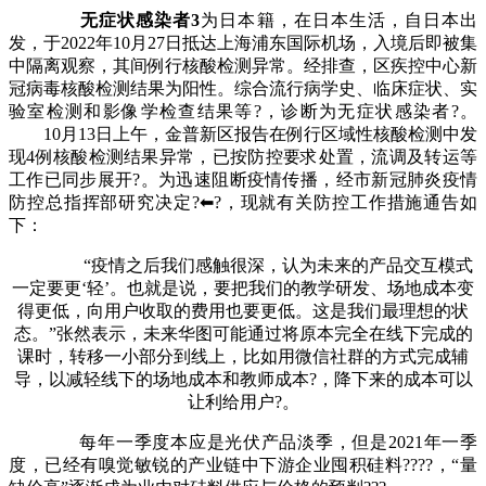
无症状感染者3
为日本籍，在日本生活，自日本出
发，于2022年10月27日抵达上海浦东国际机场，入境后即被集
中隔离观察，其间例行核酸检测异常。经排查，区疾控中心新
冠病毒核酸检测结果为阳性。综合流行病学史、临床症状、实
验室检测和影像学检查结果等?，诊断为无症状感染者?。
10月13日上午，金普新区报告在例行区域性核酸检测中发
现4例核酸检测结果异常，已按防控要求处置，流调及转运等
工作已同步展开?。为迅速阻断疫情传播，经市新冠肺炎疫情
防控总指挥部研究决定?⬅?，现就有关防控工作措施通告如
下：
“疫情之后我们感触很深，认为未来的产品交互模式
一定要更‘轻’。也就是说，要把我们的教学研发、场地成本变
得更低，向用户收取的费用也要更低。这是我们最理想的状
态。”张然表示，未来华图可能通过将原本完全在线下完成的
课时，转移一小部分到线上，比如用微信社群的方式完成辅
导，以减轻线下的场地成本和教师成本?，降下来的成本可以
让利给用户?。
每年一季度本应是光伏产品淡季，但是2021年一季
度，已经有嗅觉敏锐的产业链中下游企业囤积硅料????，“量