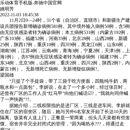
乐动体育手机版-奔驰中国官网
姚明芳
2022-11-03 18:45:38
11月2日0—24时，31个省（自治区、直辖市）和新疆生产建
设兵团报告新增确诊病例581例。其中境外输入病例50例，含5例
由无症状感染者转为确诊病例；本土病例531例（内蒙古192例，
广东103例，福建52例，河南35例，北京28例，山西28例，新疆
25例，陕西17例，重庆10例，四川9例，黑龙江6例，山东6例，
湖南5例，江苏4例，云南4例，青海3例，宁夏2例，天津1例，上
海1例），含87例由无症状感染者转为确诊病例（福建37例，广
东34例，北京5例，山西4例，重庆2例，四川2例，陕西2例?，内
蒙古1例）。无新增死亡病例。无新增疑似病例?。
梁国雄
“只提了个手提袋，带了三袋干吃方便面，四瓶纯牛奶，两
瓶水和一点面包”，李妍说，在走了一个多小时，经过张庄时，
还曾有厂区的工作人员“红马甲”向他们喊话☑?，“我就向同伴喊
了一声快跑”??。
据她介绍，二线权限指的是进厂区，三线是进车间。李妍就
住在厂区的宿舍区，随后，她与另外6名室友开始了长达10天的
隔离。饭菜有人送上门，正餐是一荤两素，但头几天菜都有些发
馊。宿舍并非完全封闭式的管理，“因为喝热水???，得通过走
廊”♉☄。