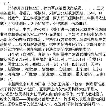
一???。
此前9月21日和22日，孙力军政治团伙案成员、、、、五虎
接连宣判。龚道安、邓恢林、刘新云分别获刑无期、15年、14
年。傅政华、王立科获刑死缓，两人死刑缓期执行二年期满依法
减为无期徒刑后，终身监禁??，不得减刑、假释⬛??。
7月7日，中国足协公布了《关于进一步做好2022赛季各级职
业联赛相关政策落实工作的补充通知》，再次强调各职业足球俱
乐部应准确理解政策规定，严格执行方案要求，细致梳理历史欠
薪情况，上报欠薪解决进展。据中国足协介绍????，大部分职业
俱乐部均在第一阶段完成了解决欠薪至少30%的要求??。
31
个省（自治区、直辖市）和新疆生产建设兵团报告新增无
症状感染者
719
例，其中境外输入
118
例，本土
601
例（宁夏
171
例，黑龙江
163
例，西藏
103
例，贵州
94
例，四川
26
例，天津
9
例，新疆
9
例，河北
5
例，陕西
4
例，安徽
3
例，山东
3
例，江苏
2
例，河南
2
例，广西
2
例，甘肃
2
例，江西
1
例，重庆
1
例??，云南
1
例）??。
中新网北京10月28日电（记者 王诗尧）“救命，到底是谁篡
改了我的记忆？”近日，互联网上有关“故天将降大任于是人
也”还是“故天将降大任于斯人也”的争论不休。对于人教社官方
给出的回应——历套教材都是“是人”，许多网友表现出极大的疑
惑，坚称自己学的就是“斯人”?。在这种“群体恍惚”的背后???，