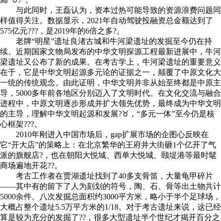
与此同时，王磊认为，资本过热可能导致的资源浪费问题同
样值得关注。数据显示，2021年自动驾驶投融资总金额达到了
575亿元???，是2019年的6倍之多?。
老牌“明星”遗址良渚古城和牛河梁遗址的发掘至今仍在持
续。近期国家文物局发布的中华文明探源工程最新进展中，牛河
梁遗址又公布了新的成果。在考古学上，牛河梁遗址的重要意义
在于，它是中华文明起源多元论的证据之一，颠覆了中原文化大
一统的传统观念。由此证明，中华文明并非从始至终都是中原主
导，5000多年前各地区分别迈入了文明时代。在文化交流与融合
进程中，中原文明逐步形成并扩大领先优势，最终成为中华文明
的主导，理解中华文明起源和发展?♉，“多元一体”至今仍是核
心框架???。
2010年刚进入中国市场后，gap扩展市场的企图心反映在
它“开大店”的策略上：在北京繁华的王府井大街砸1个亿开了气
派的旗舰店?，也在朝阳大悦城、西单大悦城、颐堤港等最时髦
商场遍地开花??。
考古工作者在贾湖遗址找到了40多支骨笛，大量龟甲碎片
——其中有的留下了人为刻划的符号，陶、石、骨等出土物共计
5000余件。八次发掘总面积约3000平方米，略小于半个足球场，
大概占整个遗址5.5万平方米的1/18。对于考古遗址来说，这已经
算是较为充分的发掘了??，很多大型遗址半个世纪才揭开百分之