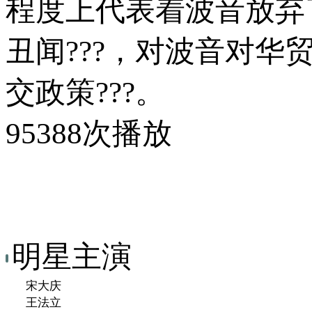
程度上代表着波音放弃了
丑闻???，对波音对
交政策???。
95388次播放
明星主演
宋大庆
王法立