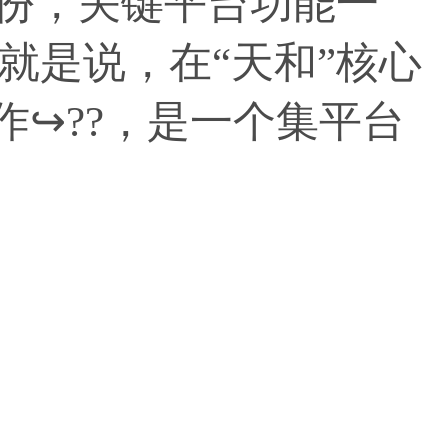
备份，关键平台功能一
就是说，在“天和”核心
作↪??，是一个集平台
。