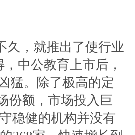
久，就推出了使行业
记得，中公教育上市后，
常凶猛。除了极高的定
市场份额，市场投入巨
守稳健的机构并没有