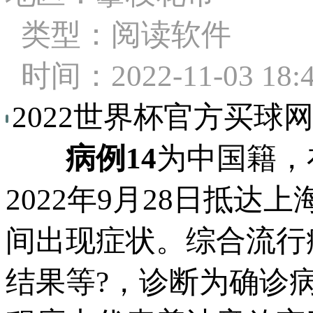
类型：阅读软件
时间：2022-11-03 18:4
2022世界杯官方买球
病例14
为中国籍，
2022年9月28日抵
间出现症状。综合流行
结果等?，诊断为确诊