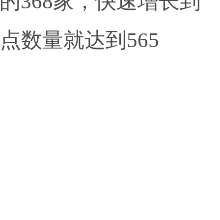
的368家，快速增长到
网点数量就达到565