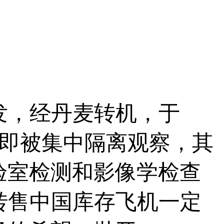
发，经丹麦转机，于
关后即被集中隔离观察，其
验室检测和影像学检查
转售中国库存飞机一定