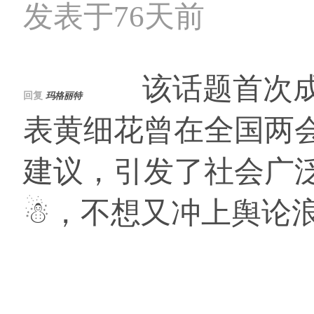
发表于76天前
该话题首次成为
回复
玛格丽特
表黄细花曾在全国两会
建议，引发了社会广泛
☃，不想又冲上舆论浪