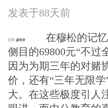
发表于88天前
在穆松的记忆里
回复
盛世欣
侧目的69800元“
因为为期三年的对赌协
价，还有“三年无限学
大。在这些极度引人