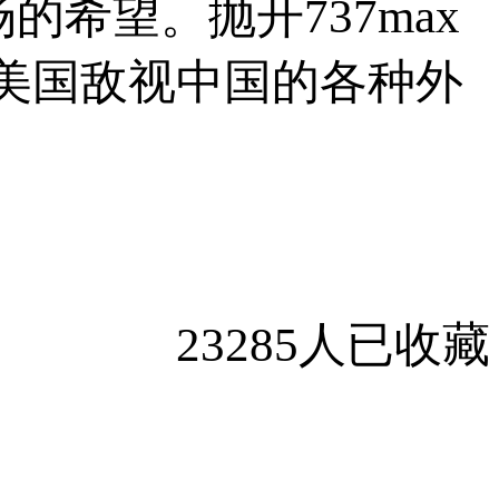
希望。抛开737max
年美国敌视中国的各种外
23285人已收藏