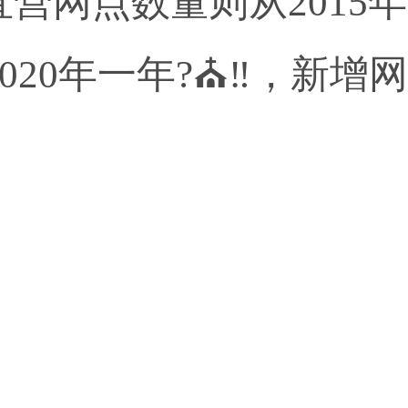
营网点数量则从2015年
仅2020年一年?⛪‼，新增