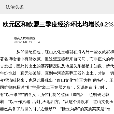
法治头条
欧元区和欧盟三季度经济环比均增长0.2%
最高人民检察院
2022-11-03 19:01:04
从20世纪初起，红山文化玉器就在海内外一些收藏家和
著名博物馆中有所收藏。但这些玉器都来自民间，而非正式的考
古发掘，因此其出土的墓葬情况以及地层关系都是未知数，断代
年份也就一直无法破解。直到牛河梁墓葬玉器的出土，才使一切
变得清晰起来，也经此展现出了红山文化“唯玉为葬”的特征。王
网站地图
国维曾解释过“礼”字是“象二玉在器之形”，又说创造“礼”时，
有“以玉事神”的含义；历代礼制的滥觞《周礼》，也明确记载
着：“以玉作六器，以礼天地四方。”从这个角度看，红山文化玉
器已具备了后世的“礼”之雏形??，“惟玉为葬”的实质其实是“惟