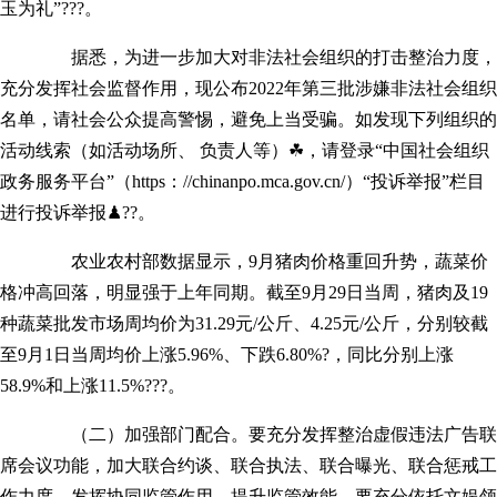
玉为礼”???。
据悉，为进一步加大对非法社会组织的打击整治力度，
充分发挥社会监督作用，现公布2022年第三批涉嫌非法社会组织
名单，请社会公众提高警惕，避免上当受骗。如发现下列组织的
活动线索（如活动场所、 负责人等）☘，请登录“中国社会组织
政务服务平台”（https：//chinanpo.mca.gov.cn/）“投诉举报”栏目
进行投诉举报♟??。
农业农村部数据显示，9月猪肉价格重回升势，蔬菜价
格冲高回落，明显强于上年同期。截至9月29日当周，猪肉及19
种蔬菜批发市场周均价为31.29元/公斤、4.25元/公斤，分别较截
至9月1日当周均价上涨5.96%、下跌6.80%?，同比分别上涨
58.9%和上涨11.5%???。
（二）加强部门配合。要充分发挥整治虚假违法广告联
席会议功能，加大联合约谈、联合执法、联合曝光、联合惩戒工
作力度，发挥协同监管作用，提升监管效能。要充分依托文娱领