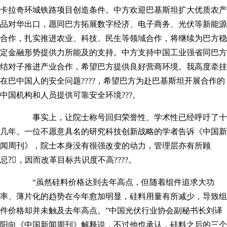
卡拉奇环城铁路项目创造条件。中方欢迎巴基斯坦扩大优质农产
品对华出口，愿同巴方拓展数字经济、电子商务、光伏等新能源
合作，扎实推进农业、科技、民生等领域合作，将继续为巴方稳
定金融形势提供力所能及的支持。中方支持中国工业强省同巴方
结对子推进产业合作，希望巴方提供良好营商环境。我高度牵挂
在巴中国人的安全问题????，希望巴方为赴巴基斯坦开展合作的
中国机构和人员提供可靠安全环境???。
事实上，让院士称号回归荣誉性、学术性已经呼吁了十
几年。一位不愿意具名的研究科技创新战略的学者告诉《中国新
闻周刊》，院士本身没有很强改变的动力，管理层亦有所顾
忌?⃣，因而改革目标共识度不高????。
“虽然硅料价格达到去年高点，但随着组件追求大功
率、薄片化的趋势在今年愈加明显，硅料用量有所减少，导致组
件价格却并未触及去年高点。”中国光伏行业协会副秘书长刘译
阳向《中国新闻周刊》解释说，不过他也承认，硅料之后的三个