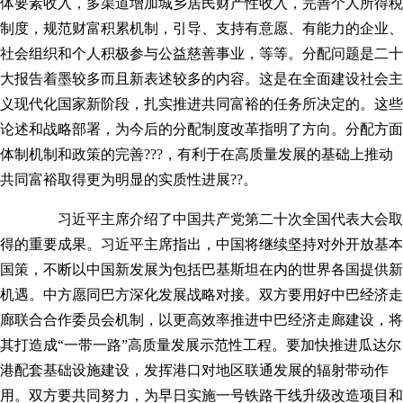
体要素收入，多渠道增加城乡居民财产性收入，完善个人所得税
制度，规范财富积累机制，引导、支持有意愿、有能力的企业、
社会组织和个人积极参与公益慈善事业，等等。分配问题是二十
大报告着墨较多而且新表述较多的内容。这是在全面建设社会主
义现代化国家新阶段，扎实推进共同富裕的任务所决定的。这些
论述和战略部署，为今后的分配制度改革指明了方向。分配方面
体制机制和政策的完善???，有利于在高质量发展的基础上推动
共同富裕取得更为明显的实质性进展??。
习近平主席介绍了中国共产党第二十次全国代表大会取
得的重要成果。习近平主席指出，中国将继续坚持对外开放基本
国策，不断以中国新发展为包括巴基斯坦在内的世界各国提供新
机遇。中方愿同巴方深化发展战略对接。双方要用好中巴经济走
廊联合合作委员会机制，以更高效率推进中巴经济走廊建设，将
其打造成“一带一路”高质量发展示范性工程。要加快推进瓜达尔
港配套基础设施建设，发挥港口对地区联通发展的辐射带动作
用。双方要共同努力，为早日实施一号铁路干线升级改造项目和