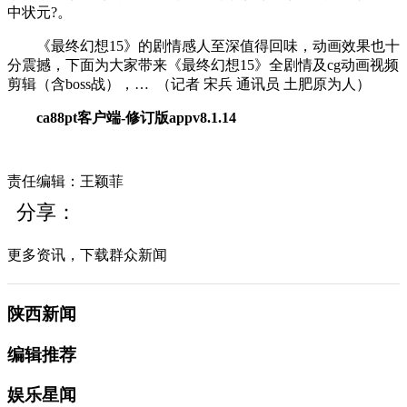
中状元?。
《最终幻想15》的剧情感人至深值得回味，动画效果也十
分震撼，下面为大家带来《最终幻想15》全剧情及cg动画视频
剪辑（含boss战），…
（记者
宋兵
通讯员
土肥原为人
）
ca88pt客户端-修订版appv8.1.14
责任编辑：王颖菲
分享：
更多资讯，下载群众新闻
陕西新闻
编辑推荐
娱乐星闻