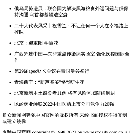
俄乌局势进展：联合国为解决黑海粮食外运问题与俄保
持沟通 乌首都基辅遭空袭
二十大代表风采丨祝雪兰：不让任何一个人在幸福路上
掉队
北京：迎重阳 学插花
广西筹建中国—东盟重点传染病实验室 强化疾控国际合
作
第29届apec财长会议在泰国曼谷举行
青海西宁：“葫芦爷爷”烙“笔”生花
北京新增本土感染者11例 将有风险区域陆续解封
以岭药业蝉联2022中国医药上市公司竞争力20强
群众新闻网奔驰中国官网的版权所有 未经书面授权不得复制
或建立镜像
奔驰中国官网 copyright © 1998-2022 by www.sxdaily.com.cn. all