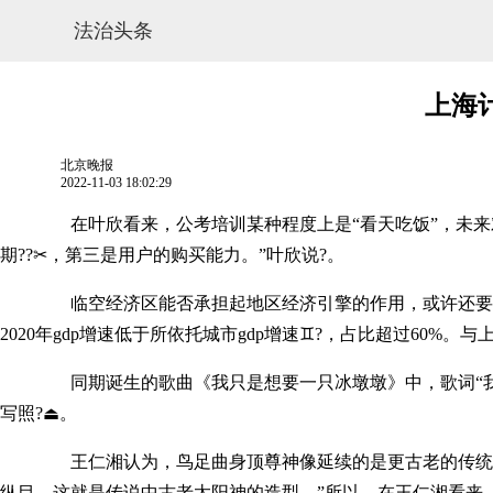
法治头条
上海计
北京晚报
2022-11-03 18:02:29
在叶欣看来，公考培训某种程度上是“看天吃饭”，未来对行
期??✂，第三是用户的购买能力。”叶欣说?。
临空经济区能否承担起地区经济引擎的作用，或许还要打个问
2020年gdp增速低于所依托城市gdp增速♊?，占比超过60%
网站地图
同期诞生的歌曲《我只是想要一只冰墩墩》中，歌词“我只是
写照?⏏。
王仁湘认为，鸟足曲身顶尊神像延续的是更古老的传统，与白
纵目，这就是传说中古老太阳神的造型。”所以，在王仁湘看来，