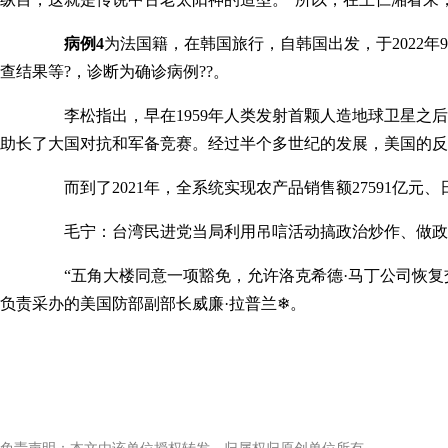
病例4
为法国籍，在韩国旅行，自韩国出发，于2022
查结果等?，诊断为确诊病例??。
李松指出，早在1959年人类发射首颗人造地球卫星之后2
助长了大国对抗和军备竞赛。经过半个多世纪的发展，美国的反
而到了2021年，全系统实现农产品销售额27591亿元、日用品
毛宁：台湾民进党当局利用吊唁活动搞政治炒作、做政治文章
“五角大楼同意一项豁免，允许洛克希德·马丁公司恢复交付f-
负责采办的美国防部副部长威廉·拉普兰❄。