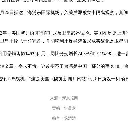
年9月26日抵达上海浦东国际机场，入关后即被集中隔离观察，
年，美国就开始进行直升式反卫星武器试验。美国在历史上进
卫星手段已十分完备，并能够利用反导装备形成实战化反卫星能力
销售额14925亿元，同比分别增长24.3%和17.1%?⚙，进
，令人不齿。这改变不了台湾是中国一部分的事实?⌛，台湾
35战机。”这是美国《防务新闻》网站10月8日所发一则消息
来源：新京报网
责编：李昌女
编审：侯清清