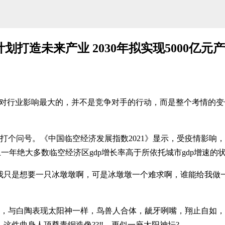
划打造未来产业 2030年拟实现5000亿元
业影响最大的，并不是竞争对手的行动，而是整个考情的变化
号。《中国临空经济发展指数2021》显示，受疫情影响，除
。与上一年绝大多数临空经济区gdp增长率高于所依托城市gdp增速的
想要一只冰墩墩啊，可是冰墩墩一个难求啊，谁能给我做一个
陶表现太阳神一样，鸟兽人合体，龇牙咧嘴，翔止自如，神性
这件曲身人顶尊青铜造像??‼，更似一座太阳神坛?。