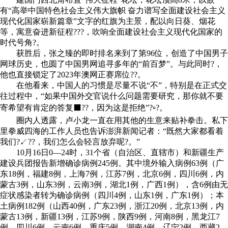
有“高举中国特色社会主义伟大旗帜 奋力谱写全面建设社会主义
现代化国家崭新篇章”文字的红旗为主景，配以向日葵、烟花
等，寓意奋进新征程???，吹响全面建设社会主义现代化国家的
时代号角?。
获胜后，张之臻的即时排名来到了第96位，创造了中国男子
网球历史，也圆了中国男网追寻多年的“前百梦”。与此同时?，
他也直接锁定了2023年澳网正赛席位??。
在他看来，中国人的习惯是尽量不说“不”，特别是在正式交
往过程中，“如果中国外交官说什么问题需要研究，那你就不要
寄希望有肯定的答复⬛??，因为这是拒绝”?▫?。
圈内人透露，卢小龙一直在用其他的生意来贴补拳击。私下
里拳威四海的工作人员也告诉澎湃新闻记者：“既然大家都看着
我们?↙??，我们怎么会轻言放弃呢?。”
10月16日0—24时，31个省（自治区、直辖市）和新疆生产
建设兵团报告新增确诊病例245例。其中境外输入病例63例（广
东18例，福建8例，上海7例，江苏7例，北京6例，四川6例，内
蒙古3例，山东3例，云南3例，湖北1例，广西1例），含6例由无
症状感染者转为确诊病例（四川4例，山东1例，广东1例）；本
土病例182例（山西40例，广东23例，浙江20例，北京13例，内
蒙古13例，新疆13例，江苏9例，陕西9例，河南8例，黑龙江7
例，四川6例，云南6例，重庆5例，湖南4例，辽宁2例，西藏2