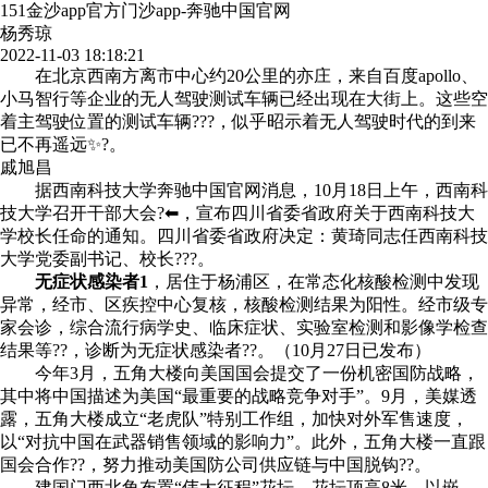
151金沙app官方门沙app-奔驰中国官网
杨秀琼
2022-11-03 18:18:21
在北京西南方离市中心约20公里的亦庄，来自百度apollo、
小马智行等企业的无人驾驶测试车辆已经出现在大街上。这些空
着主驾驶位置的测试车辆???，似乎昭示着无人驾驶时代的到来
已不再遥远✨?。
戚旭昌
据西南科技大学奔驰中国官网消息，10月18日上午，西南科
技大学召开干部大会?⬅，宣布四川省委省政府关于西南科技大
学校长任命的通知。四川省委省政府决定：黄琦同志任西南科技
大学党委副书记、校长???。
无症状感染者1
，居住于杨浦区，在常态化核酸检测中发现
异常，经市、区疾控中心复核，核酸检测结果为阳性。经市级专
家会诊，综合流行病学史、临床症状、实验室检测和影像学检查
结果等??，诊断为无症状感染者??。（10月27日已发布）
今年3月，五角大楼向美国国会提交了一份机密国防战略，
其中将中国描述为美国“最重要的战略竞争对手”。9月，美媒透
露，五角大楼成立“老虎队”特别工作组，加快对外军售速度，
以“对抗中国在武器销售领域的影响力”。此外，五角大楼一直跟
国会合作??，努力推动美国防公司供应链与中国脱钩??。
建国门西北角布置“伟大征程”花坛，花坛顶高8米，以嵌