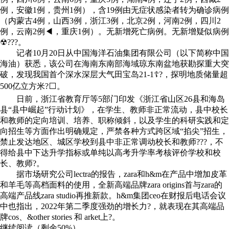
例，安徽1例，贵州1例），含19例由无症状感染者转为确诊病例
（内蒙古4例，山西3例，浙江3例，北京2例，河南2例，四川2
例，云南2例◀，重庆1例）。无新增死亡病例。无新增疑似病例
☢???。
记者10月20日从中国海洋石油集团有限公司（以下简称中国
海油）获悉，该公司在海南东南部海域琼东南盆地获勘探重大突
破，发现我国首个深水深层大气田宝岛21-1☦?，探明地质储量超
500亿立方米?⬜。
日前，浙江省教育厅等5部门印发《浙江省山区26县和海岛
县“县中崛起”行动计划》，在学生、教师非正常流动，县中校长
和教师的定向培训、培养、职称倾斜，以及学生的科研实践和定
向招生等方面作出明确规定，严禁各种方式跨区域“掐尖”招生，
禁止发达地区、城区学校到县中非正常调动校长和教师???，不
得给县中下达升学指标或单纯以高考升学率考核评价学校和校
长、教师?。
据市场研究公司lectra的报告，zara和h&m在产品中增加皮革
和羊毛等高档面料的使用，全新高端品牌zara origins首与zara的
高端产品线zara studio再推新款。h&m集团ceo在财报后电话会议
中也指出，2022年第二季度强劲的增长力?，就表现在其高端品
牌cos、&other stories 和 arket上?。
继续阅读（剩余
50%
）