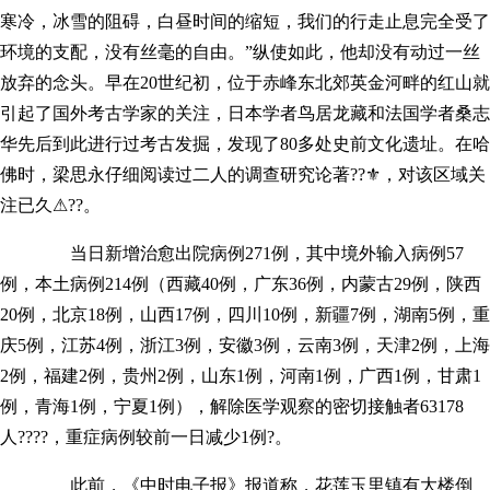
寒冷，冰雪的阻碍，白昼时间的缩短，我们的行走止息完全受了
环境的支配，没有丝毫的自由。”纵使如此，他却没有动过一丝
放弃的念头。早在20世纪初，位于赤峰东北郊英金河畔的红山就
引起了国外考古学家的关注，日本学者鸟居龙藏和法国学者桑志
华先后到此进行过考古发掘，发现了80多处史前文化遗址。在哈
佛时，梁思永仔细阅读过二人的调查研究论著??⚜，对该区域关
注已久⚠??。
当日新增治愈出院病例271例，其中境外输入病例57
例，本土病例214例（西藏40例，广东36例，内蒙古29例，陕西
20例，北京18例，山西17例，四川10例，新疆7例，湖南5例，重
庆5例，江苏4例，浙江3例，安徽3例，云南3例，天津2例，上海
2例，福建2例，贵州2例，山东1例，河南1例，广西1例，甘肃1
例，青海1例，宁夏1例），解除医学观察的密切接触者63178
人????，重症病例较前一日减少1例?。
此前，《中时电子报》报道称，花莲玉里镇有大楼倒