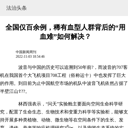
法治头条
全国仅百余例，稀有血型人群背后的“用
血难”如何解决？
中国新闻周刊
2022-11-03 18:54:46
波音与中国的历史可以追溯到50年前?，而波音的707客
机在我国首个大飞机项目708工程（俗称运十）中也发挥了巨大
的作用。到目前为止中国航空市场的机队中波音飞机依然占据了
网站地图
半壁江山☦??。
林西强表示，“问天”实验舱主要面向空间生命科学研
究，配置了生命生态、生物技术和变重力科学等实验柜，能够支
持开展多种类植物、动物、微生物等在空间条件下的生长、发
育、遗传、衰老等响应机理研究?✋✂，以及密闭生态系统的实