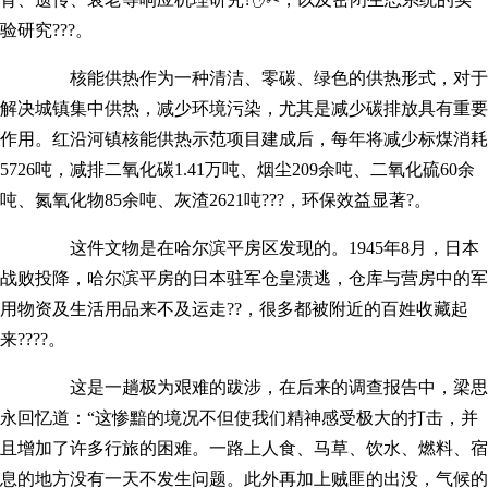
验研究???。
核能供热作为一种清洁、零碳、绿色的供热形式，对于
解决城镇集中供热，减少环境污染，尤其是减少碳排放具有重要
作用。红沿河镇核能供热示范项目建成后，每年将减少标煤消耗
5726吨，减排二氧化碳1.41万吨、烟尘209余吨、二氧化硫60余
吨、氮氧化物85余吨、灰渣2621吨???，环保效益显著?。
这件文物是在哈尔滨平房区发现的。1945年8月，日本
战败投降，哈尔滨平房的日本驻军仓皇溃逃，仓库与营房中的军
用物资及生活用品来不及运走??，很多都被附近的百姓收藏起
来????。
这是一趟极为艰难的跋涉，在后来的调查报告中，梁思
永回忆道：“这惨黯的境况不但使我们精神感受极大的打击，并
且增加了许多行旅的困难。一路上人食、马草、饮水、燃料、宿
息的地方没有一天不发生问题。此外再加上贼匪的出没，气候的