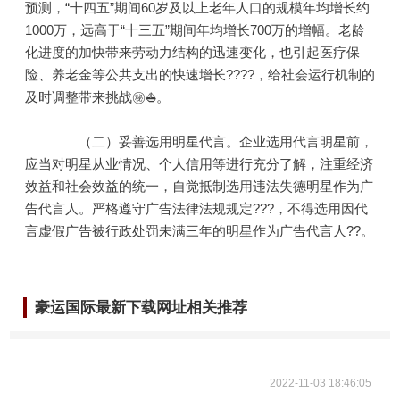
预测，“十四五”期间60岁及以上老年人口的规模年均增长约
1000万，远高于“十三五”期间年均增长700万的增幅。老龄
化进度的加快带来劳动力结构的迅速变化，也引起医疗保
险、养老金等公共支出的快速增长????，给社会运行机制的
及时调整带来挑战㊙⛵。
（二）妥善选用明星代言。企业选用代言明星前，
应当对明星从业情况、个人信用等进行充分了解，注重经济
效益和社会效益的统一，自觉抵制选用违法失德明星作为广
告代言人。严格遵守广告法律法规规定???，不得选用因代
言虚假广告被行政处罚未满三年的明星作为广告代言人??。
豪运国际最新下载网址相关推荐
2022-11-03 18:46:05