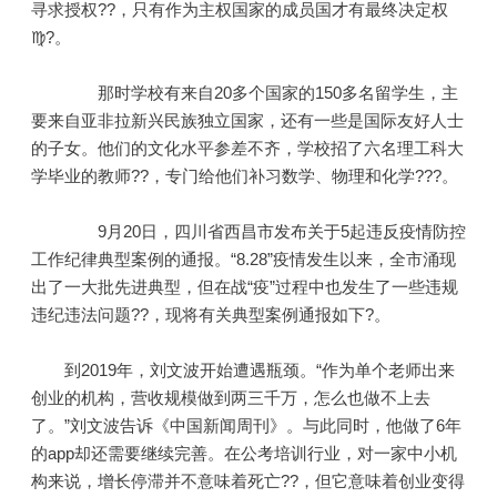
寻求授权??，只有作为主权国家的成员国才有最终决定权
♍?。
那时学校有来自20多个国家的150多名留学生，主
要来自亚非拉新兴民族独立国家，还有一些是国际友好人士
的子女。他们的文化水平参差不齐，学校招了六名理工科大
学毕业的教师??，专门给他们补习数学、物理和化学???。
9月20日，四川省西昌市发布关于5起违反疫情防控
工作纪律典型案例的通报。“8.28”疫情发生以来，全市涌现
出了一大批先进典型，但在战“疫”过程中也发生了一些违规
违纪违法问题??，现将有关典型案例通报如下?。
到2019年，刘文波开始遭遇瓶颈。“作为单个老师出来
创业的机构，营收规模做到两三千万，怎么也做不上去
了。”刘文波告诉《中国新闻周刊》。与此同时，他做了6年
的app却还需要继续完善。在公考培训行业，对一家中小机
构来说，增长停滞并不意味着死亡??，但它意味着创业变得