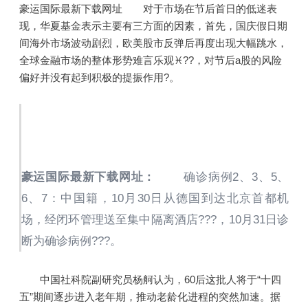
豪运国际最新下载网址 对于市场在节后首日的低迷表
现，华夏基金表示主要有三方面的因素，首先，国庆假日期
间海外市场波动剧烈，欧美股市反弹后再度出现大幅跳水，
全球金融市场的整体形势难言乐观♓??，对节后a股的风险
偏好并没有起到积极的提振作用?。
豪运国际最新下载网址：
确诊病例2、3、5、
6、7：中国籍，10月30日从德国到达北京首都机
场，经闭环管理送至集中隔离酒店???，10月31日诊
断为确诊病例???。
中国社科院副研究员杨舸认为，60后这批人将于“十四
五”期间逐步进入老年期，推动老龄化进程的突然加速。据