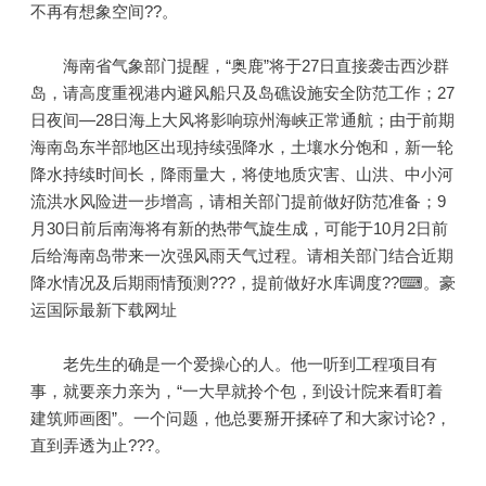
不再有想象空间??。
海南省气象部门提醒，“奥鹿”将于27日直接袭击西沙群
岛，请高度重视港内避风船只及岛礁设施安全防范工作；27
日夜间—28日海上大风将影响琼州海峡正常通航；由于前期
海南岛东半部地区出现持续强降水，土壤水分饱和，新一轮
降水持续时间长，降雨量大，将使地质灾害、山洪、中小河
流洪水风险进一步增高，请相关部门提前做好防范准备；9
月30日前后南海将有新的热带气旋生成，可能于10月2日前
后给海南岛带来一次强风雨天气过程。请相关部门结合近期
降水情况及后期雨情预测???，提前做好水库调度??⌨。豪
运国际最新下载网址
老先生的确是一个爱操心的人。他一听到工程项目有
事，就要亲力亲为，“一大早就拎个包，到设计院来看盯着
建筑师画图”。一个问题，他总要掰开揉碎了和大家讨论?，
直到弄透为止???。