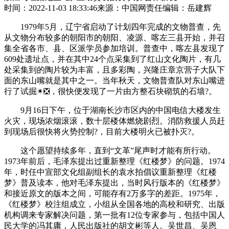
时间：2022-11-03 18:33:46
来源：中国网
责任编辑：岳建辉
1979年5月，辽宁省启动了计划四年完成的文物普查，先
从文物分布较多的朝阳市的朝阳、凌源、喀左三县开始，并召
集全省各市、县、区派学员参加培训。普查中，喀左县发现了
609处遗址点，并在其中24个点采集到了红山文化陶片，有几
处采集到的陶片较为丰富，且多彩陶，兴隆庄章京营子大队下
面的东山嘴就是其中之一。当年秋天，文物普查队对东山嘴进
行了试掘✴❎，很快便发现了一片由方整石块砌筑的石墙?。
9月16日下午，位于湖南长沙市区内的中国电信大楼发生
火灾，现场浓烟滚滚，数十层楼体燃烧剧烈。消防救援人员赶
到现场后很快将火势控制?，目前大楼明火已被扑灭?。
这个愿望持续多年，直到“文革”尾声时才能有所行动。
1973年前后，毛泽东提出过重新整理《红楼梦》的问题。1974
年，时任中宣部文化组副组长的袁水拍倡议重新整理《红楼
梦》普及读本，他对毛泽东提出，当时风行版本的《红楼梦》
和接近原文的版本之间，可能存有2万多字的差距。1975年，
《红楼梦》校注组成立，小组从全国各地的高校和研究、出版
机构调来专家解决问题，第一批有12位专家参与，包括中国人
民大学的冯其庸，人民出版社的胡文彬等人。吴世昌、吴恩