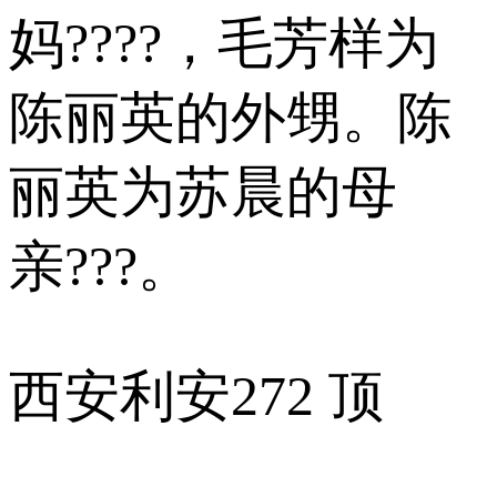
妈????，毛芳样为
陈丽英的外甥。陈
丽英为苏晨的母
亲???。
西安利安
272 顶