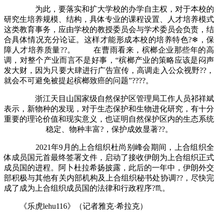
为此，要落实和扩大学校的办学自主权，对于本校的
研究生培养规模、结构，具体专业的课程设置、人才培养模式
这类教育事务，应由学校的教授委员会与学术委员会负责，结
合具体情况充分论证。这样才能形成本校的培养特色?❄，保
障人才培养质量??。 在曹雨看来，槟榔企业那些年的高
调，对整个产业而言不是好事，“槟榔产业的策略应该是闷声
发大财，因为只要大肆进行广告宣传，高调走入公众视野??，
就会不可避免被提起槟榔致癌的问题”????。
浙江天目山国家级自然保护区管理局工作人员祁祥斌
表示，新物种的发现，对于生态保护和生物进化研究，有十分
重要的理论价值和现实意义，也证明自然保护区内的生态系统
稳定、物种丰富?，保护成效显著??。
2021年9月的上合组织杜尚别峰会期间，上合组织全
体成员国元首最终签署文件，启动了接收伊朗为上合组织正式
成员国的进程。阿卜杜拉希扬披露，此后的一年中，伊朗外交
部积极与其他有关内部机构及上合组织秘书处协调??，尽快完
成了成为上合组织成员国的法律和行政程序?♏。
《乐虎lehu116》（记者雅克·希拉克）