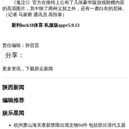
《鬼泣5》官方在推特上公布了几张豪华版游戏附赠内容
的高清图片，其中除了两种义肢之外，还有一袭白衣的尼禄。
（记者
马家桥
通讯员
高恒泰
）
新利luck18体育-私服版appv5.9.13
责任编辑：孙芸芸
分享：
更多资讯，下载群众新闻
陕西新闻
编辑推荐
娱乐星闻
杭州萧山海关查获禁限出境文物94件 包括部分清代玉器