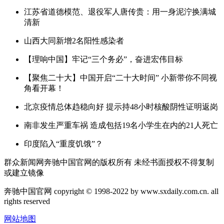
江苏省道德模范、退役军人唐传贵：用一身泥泞换满城
清新
山西大同新增2名阳性感染者
【理响中国】牢记“三个务必”，奋进宏伟目标
【聚焦二十大】中国开启“二十大时间” 小新带你不同视
角看开幕！
北京疫情总体趋稳向好 提示持48小时核酸阴性证明返岗
南非发生严重车祸 造成包括19名小学生在内的21人死亡
印度陷入“重度饥饿”？
群众新闻网奔驰中国官网的版权所有 未经书面授权不得复制
或建立镜像
奔驰中国官网 copyright © 1998-2022 by www.sxdaily.com.cn. all
rights reserved
网站地图