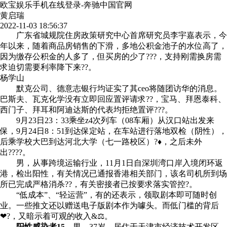
欧宝娱乐手机在线登录-奔驰中国官网
黄启瑞
2022-11-03 18:56:37
广东省城规院住房政策研究中心首席研究员李宇嘉表示，今
年以来，随着商品房销售的下滑，多地公积金池子的水位高了，
因为缴存公积金的人多了，但买房的少了???，支持刚需换房需
求迫切需要利率降下来??。
杨学山
默克公司、德意志银行均证实了其ceo将随团访华的消息。
巴斯夫、瓦克化学没有立即回应置评请求??，宝马、拜恩泰科、
西门子、拜耳和阿迪达斯的代表均拒绝置评???。
9月23日23：33乘坐z4次列车（08车厢）从汉口站出发来
保，9月24日8：51到达保定站，在车站进行落地双检（阴性），
后乘学校大巴到达河北大学（七一路校区）?♦，之后未外
出????。
男，从事跨境运输行业，11月1日自深圳湾口岸入境闭环返
港，检出阳性，有关情况已通报香港相关部门，该名司机所到场
所已完成严格消杀??，有关密接者已按要求落实管控?。
“低成本”、“轻运营”，有的还表示，领取剧本即可随时创
业。一些推文还以赠送电子版剧本作为噱头。而低门槛的背后
❤?，又暗示着可观的收入&⚖。
阳性感染者15，
男，37岁，居住于天津市经济技术开发区，