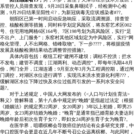
系管控人员筛查发现，9月28日采集鼻咽拭子，经检测中心检
测，9月29日结果呈阳性♌?，为新冠病毒无症状感染者#??。
朝阳区已第一时间启动应急响应，采取流调溯源、排查管
控、核酸检测等措施，同时科学划定风险区，将东窑艺术区002
号、住宅用地网格6区164号、7区198号划为高风险区，实行“足
不出户、上门服务”；东窑村其他区域划定为中风险区，实行“网
格化管理、人不出网格、错峰取物”。下一步????，将根据疫情
发展及核酸检测结果动态调整管控措施?。
具体内容包括：枢纽工程“建闸不建坝；调枯不控洪；拦水
不发电；建管不调度；江湖两利、动态调控”，即每年汛期4-8月
份，闸门全开，江湖连通；9月至次年3月为工程调控期，通过闸
门调控，对湖区水位进行调节，实现汛末洪水资源化利用???，
缓解湖区水位下降过快及水位过低而引发的一系列水安全问
题?。
对于上述规定，中国人大网发布的《<人口与计划生育法>
释义》曾解释道，第十八条中规定的“晚婚”是指超过法定（根据
《婚姻法》的规定男22周岁、女20周岁）3年以上初婚，即男25
周岁、女23周岁结婚为晚婚；“晚育”是通常指已婚育龄夫妻达到
晚婚年龄后初次生育子女??，即妇女24周岁生育子女为晚育?。
在医学界，咀嚼槟榔会导致癌症的结论有众多研究支撑，中
华口腔医学会更是在近几年不断号召公众远离槟榔。与此同时，