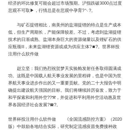
经济的环比修复可能会超过市场预期。沪指跌破3000点过度
悲观不可取▶，行情总是在悲观中孕育?↖?。
与矿石提锂相比，南美州的盐湖提锂的特点是生产成本
低，但生产周期长，产能保障较差。不过，考虑到盐湖提锂
技术的日渐成熟、盐湖本身巨大的资源储量以及锂矿石的供
应瓶颈⛓，未来盐湖锂资源或成为供应主体?⏹?。世界杯投
注用什么软件做
赵立坚：我们热烈祝贺梦天实验舱发射任务取得圆满成
功。这既是中国载人航天事业发展的里程碑，也是中国为世
界航天事业进步作出的又一重要贡献。党的二十大报告中明
确提出建设航天强国的目标。我们将继续踔厉奋发，致力于
和平探索和利用外空??⚒，并促进和平利用外空活动惠及世
界各国经济社会发展?☎?。
世界杯投注用什么软件做 《全国流感防控方案》（2020
版）中鼓励各地结合实际，研究制定流感疫苗免费接种政