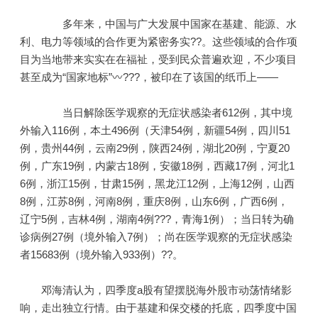
多年来，中国与广大发展中国家在基建、能源、水
利、电力等领域的合作更为紧密务实??。这些领域的合作项
目为当地带来实实在在福祉，受到民众普遍欢迎，不少项目
甚至成为“国家地标”〰???，被印在了该国的纸币上——
当日解除医学观察的无症状感染者612例，其中境
外输入116例，本土496例（天津54例，新疆54例，四川51
例，贵州44例，云南29例，陕西24例，湖北20例，宁夏20
例，广东19例，内蒙古18例，安徽18例，西藏17例，河北1
6例，浙江15例，甘肃15例，黑龙江12例，上海12例，山西
8例，江苏8例，河南8例，重庆8例，山东6例，广西6例，
辽宁5例，吉林4例，湖南4例???，青海1例）；当日转为确
诊病例27例（境外输入7例）；尚在医学观察的无症状感染
者15683例（境外输入933例）??。
邓海清认为，四季度a股有望摆脱海外股市动荡情绪影
响，走出独立行情。由于基建和保交楼的托底，四季度中国