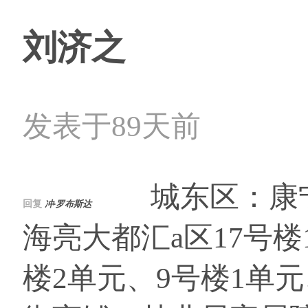
刘济之
发表于89天前
城东区：康宁
回复
冲·罗布斯达
海亮大都汇a区17号楼
楼2单元、9号楼1单元