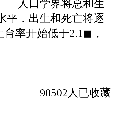
?。 人口学界将总和生
替水平，出生和死亡将逐
育率开始低于2.1◼，
90502人已收藏