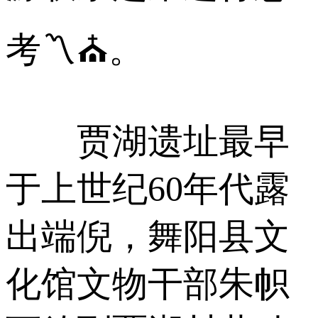
考〽⛪。
贾湖遗址最早
于上世纪60年代露
出端倪，舞阳县文
化馆文物干部朱帜