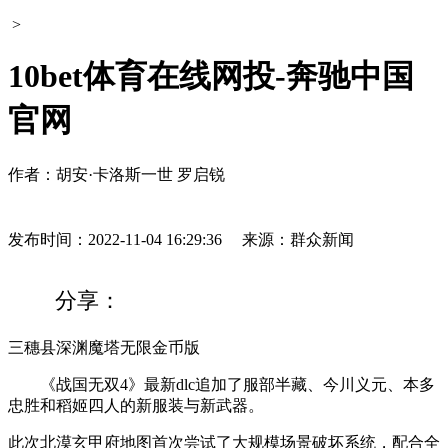
>
10bet体育在线网投-奔驰中国
官网
作者：胡安·卡洛斯一世 罗启锐
发布时间：2022-11-04 16:29:36
来源：群众新闻
分享：
三穗县深渊魔塔无限金币版
《战国无双4》最新dlc追加了服部半藏、今川义元、本多
忠胜和稻姬四人的新服装与新武器。
此次北漠玄甲府地图首次尝试了大规模场景破坏系统，配合全