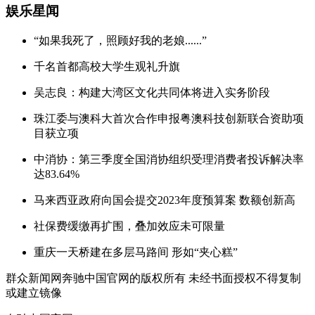
娱乐星闻
“如果我死了，照顾好我的老娘......”
千名首都高校大学生观礼升旗
吴志良：构建大湾区文化共同体将进入实务阶段
珠江委与澳科大首次合作申报粤澳科技创新联合资助项
目获立项
中消协：第三季度全国消协组织受理消费者投诉解决率
达83.64%
马来西亚政府向国会提交2023年度预算案 数额创新高
社保费缓缴再扩围，叠加效应未可限量
重庆一天桥建在多层马路间 形如“夹心糕”
群众新闻网奔驰中国官网的版权所有 未经书面授权不得复制
或建立镜像