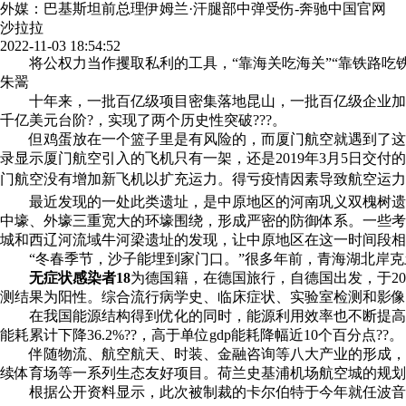
外媒：巴基斯坦前总理伊姆兰·汗腿部中弹受伤-奔驰中国官网
沙拉拉
2022-11-03 18:54:52
将公权力当作攫取私利的工具，“靠海关吃海关”“靠铁路吃铁
朱翯
十年来，一批百亿级项目密集落地昆山，一批百亿级企业加速
千亿美元台阶?，实现了两个历史性突破???。
但鸡蛋放在一个篮子里是有风险的，而厦门航空就遇到了这技术
录显示厦门航空引入的飞机只有一架，还是2019年3月5日交
门航空没有增加新飞机以扩充运力。得亏疫情因素导致航空运力
最近发现的一处此类遗址，是中原地区的河南巩义双槐树遗址，距
中壕、外壕三重宽大的环壕围绕，形成严密的防御体系。一些考
城和西辽河流域牛河梁遗址的发现，让中原地区在这一时间段相形
“冬春季节，沙子能埋到家门口。”很多年前，青海湖北岸克土
无症状感染者18
为德国籍，在德国旅行，自德国出发，于20
测结果为阳性。综合流行病学史、临床症状、实验室检测和影像学
在我国能源结构得到优化的同时，能源利用效率也不断提高。近
能耗累计下降36.2%??，高于单位gdp能耗降幅近10个百分点??。
伴随物流、航空航天、时装、金融咨询等八大产业的形成，聚
续体育场等一系列生态友好项目。荷兰史基浦机场航空城的规划师
根据公开资料显示，此次被制裁的卡尔伯特于今年就任波音国