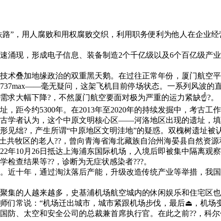
路”，用人腐败和用权腐败交织，利用职务便利为他人在企业经营
涌现，形成电子信息、装备制造2个千亿级以及6个百亿级产业
叠加地缘政治的双重黑天鹅。在过往正常年份，厦门航空平均一
付的737max——毫无疑问，这架飞机目前停场状态。一系列风
需求大幅下降?，不然厦门航空要面对极为严重的运力紧缺☝?。
今约5300年。在2013年至2020年的持续发掘中，考古工
古学者认为，这个中原文明核心区——河洛地区出现的遗址，填
见绌?，产生所谓“中原地区文明洼地”的疑惑。双槐树遗址被认为
共牧区的老人??，曾向青海省海北藏族自治州海晏县自然资源和
22年10月26日抵达上海浦东国际机场，入境后即被集中隔离
检查结果等??，诊断为无症状感染者???。
十年，通过淘汰落后产能，升级改造传统产业等举措，我国工业
集的人越来越多，史基浦机场航空城内的休闲娱乐和住宅区也
们常说：“机场迁出城市，城市紧跟机场步伐，最后⏏，机场变成
防、太空和安全公司的总裁兼首席执行官。在此之前??，科尔