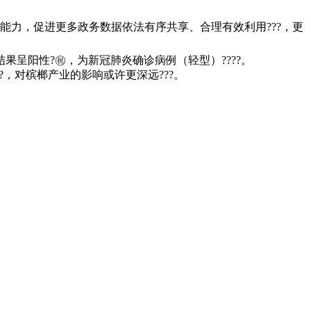
力，促进更多政务数据依法有序共享、合理有效利用???，更
果呈阳性?㊗，为新冠肺炎确诊病例（轻型）????。
，对槟榔产业的影响或许更深远???。