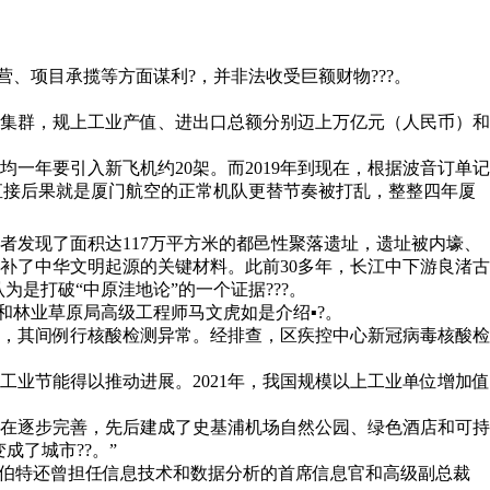
、项目承揽等方面谋利?，并非法收受巨额财物???。
集群，规上工业产值、进出口总额分别迈上万亿元（人民币）和
年要引入新飞机约20架。而2019年到现在，根据波音订单记
波的直接后果就是厦门航空的正常机队更替节奏被打乱，整整四年厦
作者发现了面积达117万平方米的都邑性聚落遗址，遗址被内壕、
补了中华文明起源的关键材料。此前30多年，长江中下游良渚古
是打破“中原洼地论”的一个证据???。
林业草原局高级工程师马文虎如是介绍▪?。
观察，其间例行核酸检测异常。经排查，区疾控中心新冠病毒核酸检
节能得以推动进展。2021年，我国规模以上工业单位增加值
在逐步完善，先后建成了史基浦机场自然公园、绿色酒店和可持
了城市??。”
伯特还曾担任信息技术和数据分析的首席信息官和高级副总裁