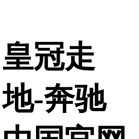
使用合作网站账号
皇冠走
登录
地-奔驰