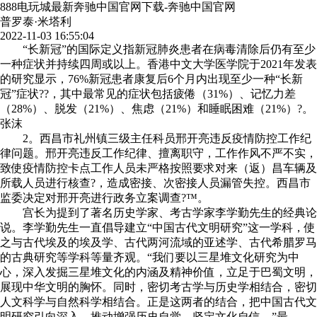
888电玩城最新奔驰中国官网下载-奔驰中国官网
普罗泰·米塔利
2022-11-03 16:55:04
“长新冠”的国际定义指新冠肺炎患者在病毒清除后仍有至少
一种症状并持续四周或以上。香港中文大学医学院于2021年发表
的研究显示，76%新冠患者康复后6个月内出现至少一种“长新
冠”症状??，其中最常见的症状包括疲倦（31%）、记忆力差
（28%）、脱发（21%）、焦虑（21%）和睡眠困难（21%）?。
张沫
2。西昌市礼州镇三级主任科员邢开亮违反疫情防控工作纪
律问题。邢开亮违反工作纪律、擅离职守，工作作风不严不实，
致使疫情防控卡点工作人员未严格按照要求对来（返）昌车辆及
所载人员进行核查?，造成密接、次密接人员漏管失控。西昌市
监委决定对邢开亮进行政务立案调查?™。
宫长为提到了著名历史学家、考古学家李学勤先生的经典论
说。李学勤先生一直倡导建立“中国古代文明研究”这一学科，使
之与古代埃及的埃及学、古代两河流域的亚述学、古代希腊罗马
的古典研究等学科等量齐观。“我们要以三星堆文化研究为中
心，深入发掘三星堆文化的内涵及精神价值，立足于巴蜀文明，
展现中华文明的胸怀。同时，密切考古学与历史学相结合，密切
人文科学与自然科学相结合。正是这两者的结合，把中国古代文
明研究引向深入，推动增强历史自觉，坚定文化自信。”最