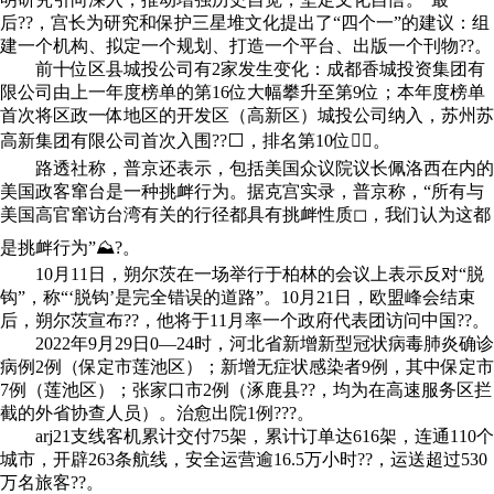
后??，宫长为研究和保护三星堆文化提出了“四个一”的建议：组
建一个机构、拟定一个规划、打造一个平台、出版一个刊物??。
前十位区县城投公司有2家发生变化：成都香城投资集团有
限公司由上一年度榜单的第16位大幅攀升至第9位；本年度榜单
首次将区政一体地区的开发区（高新区）城投公司纳入，苏州苏
高新集团有限公司首次入围??⬜，排名第10位✈⃣。
路透社称，普京还表示，包括美国众议院议长佩洛西在内的
美国政客窜台是一种挑衅行为。据克宫实录，普京称，“所有与
美国高官窜访台湾有关的行径都具有挑衅性质◻，我们认为这都
是挑衅行为”⛰?。
10月11日，朔尔茨在一场举行于柏林的会议上表示反对“脱
钩”，称“‘脱钩’是完全错误的道路”。10月21日，欧盟峰会结束
后，朔尔茨宣布??，他将于11月率一个政府代表团访问中国??。
2022年9月29日0—24时，河北省新增新型冠状病毒肺炎确诊
病例2例（保定市莲池区）；新增无症状感染者9例，其中保定市
7例（莲池区）；张家口市2例（涿鹿县??，均为在高速服务区拦
截的外省协查人员）。治愈出院1例???。
arj21支线客机累计交付75架，累计订单达616架，连通110个
城市，开辟263条航线，安全运营逾16.5万小时??，运送超过530
万名旅客??。