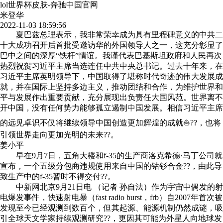
lol世界杯皮肤-奔驰中国官网
米登华
2022-11-03 18:59:56
夏巴兹总理表示，我非常荣幸成为具有里程碑意义的中共二
十大成功召开后首批受邀访华的外国领导人之一，这充分彰显了
巴中之间的深厚“铁杆”情谊。我谨代表巴基斯坦政府和人民再次
热烈祝贺习近平主席当选连任中共中央总书记。过去十年来，在
习近平主席英明领导下，中国取得了堪称时代奇迹的伟大发展成
就，并在国际上坚持多边主义，推动团结和合作，为维护世界和
平与发展作出重要贡献，充分展现出负责任大国风范。世界离不
开中国，没有任何势力能够孤立遏制中国发展。相信习近平主席
的远见卓识不仅将继续领导中国创造更加辉煌的成就⛵??，也将
引领世界走向更加光明的未来??。
姜小平
早在9月7日，五角大楼和f-35的生产商洛克希德·马丁公司就
宣布，一个五级分包商违规使用来自中国的钴钐合金??，由此导
致生产中的f-35暂时不得交付??。
中新网北京9月21日电 （记者 孙自法）作为宇宙中偶发的射
电爆发事件，快速射电暴（fast radio burst，frb）自2007年首次被
发现至今已经观测到数百个，但其起源、能源机制仍然成谜，吸
引全球天文学家持续观测研究??，更因其可能为外星人向地球发