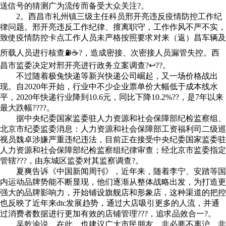
送信号的猜测广为流传而备受大众关注?。
2。西昌市礼州镇三级主任科员邢开亮违反疫情防控工作纪
律问题。邢开亮违反工作纪律、擅离职守，工作作风不严不实，
致使疫情防控卡点工作人员未严格按照要求对来（返）昌车辆及
所载人员进行核查⛽☕?，造成密接、次密接人员漏管失控。西
昌市监委决定对邢开亮进行政务立案调查?↩??。
不过随着极兔快递等新兴快递公司崛起，又一场价格战出
现。自2020年开始，行业中不少企业票单价大幅低于成本线水
平，2020年快递行业降到10.6元，同比下降10.2%??，是7年以来
最大跌幅????。
据中央纪委国家监委驻人力资源和社会保障部纪检监察组、
北京市纪委监委消息：人力资源和社会保障部工资福利司二级巡
视员魏卓涉嫌严重违纪违法，目前正在接受中央纪委国家监委驻
人力资源和社会保障部纪检监察组纪律审查；经北京市监委指定
管辖???，由东城区监委对其监察调查?。
夏爽告诉《中国新闻周刊》，近年来，随着李宁、安踏等国
内运动品牌势能不断显现，他们逐渐从整体战略出发，为打造更
强大的品牌影响力，开始铺设旗舰店和形象店，这种渠道的把控
也反映了近年来dtc发展趋势，通过大店吸引更多的人流，并通
过消费者数据进行更加有效的店铺管理???，追求品效合一?。
吴乾渝说，在此，也建议广大市民朋友，非必要不离沪、非