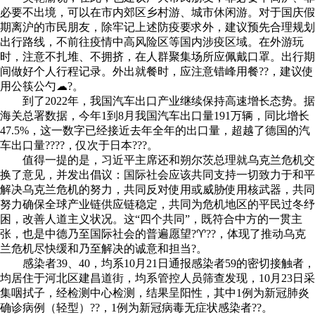
必要不出境，可以在市内郊区乡村游、城市休闲游。对于国庆假
期离沪的市民朋友，除牢记上述防疫要求外，建议预先合理规划
出行路线，不前往疫情中高风险区等国内涉疫区域。在外游玩
时，注意不扎堆、不拥挤，在人群聚集场所应佩戴口罩。出行期
间做好个人行程记录。外出就餐时，应注意错峰用餐??，建议使
用公筷公勺☁?。
到了2022年，我国汽车出口产业继续保持高速增长态势。据
海关总署数据，今年1到8月我国汽车出口量191万辆，同比增长
47.5%，这一数字已经接近去年全年的出口量，超越了德国的汽
车出口量????，仅次于日本???。
值得一提的是，习近平主席还和朔尔茨总理就乌克兰危机交
换了意见，并发出倡议：国际社会应该共同支持一切致力于和平
解决乌克兰危机的努力，共同反对使用或威胁使用核武器，共同
努力确保全球产业链供应链稳定，共同为危机地区的平民过冬纾
困，改善人道主义状况。这“四个共同”，既符合中方的一贯主
张，也是中德乃至国际社会的普遍愿望?♈??，体现了推动乌克
兰危机尽快缓和乃至解决的诚意和担当?。
感染者39、40，均系10月21日通报感染者59的密切接触者，
均居住于河北区建昌道街，均系管控人员筛查发现，10月23日采
集咽拭子，经检测中心检测，结果呈阳性，其中1例为新冠肺炎
确诊病例（轻型）??，1例为新冠病毒无症状感染者??。