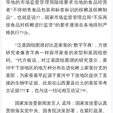
等地的市场监督管理局陆续要求当地的食品经营
者“不得销售食品包装和标签标识的槟榔及槟榔制
品”，也就是说??，国家市场监督管理总局“不应再
按食品对槟榔进行监管”的要求逐渐在各地得到严
格执行??⛈。
“泛基因组图谱好比是家蚕的‘数字字典’，方便
研究者像查字典一样探寻家蚕的表型和基因组密
码。”代方银说，对泛基因组图谱的研究显示，黄
河中下游地区的地方种分布在进化树上家蚕分支的
基部，为家蚕最早起源于黄河中下游地区提供了直
接的生物学证据。此前在山西夏县出土的蚕茧等考
古证据???⏬，也与这一结论相互佐证?♒。
国家发改委新闻发言人 孟玮：
国家发改委认真
贯彻落实党中央、国务院决策部署，在紧盯蔬菜、