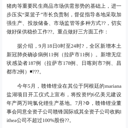
猪肉等重要民生商品市场供需形势的基础上，
进一
步压实“菜篮子”市长负责制，督促指导各地采取加
强生产、投放储备、市场监管等多种方式??，切实
做好保供稳价工作
??。
重点做好三方面工作：
据介绍，9月18日0时至24时?，全区新增本土
新冠肺炎确诊病例11例（拉萨市11例）。新增无症
状感染者187例（拉萨市178例、日喀则市7例、昌
都市2例）◾???。
今年5月，赣锋锂业在其位于阿根廷的mariana
盐湖项目开工仪式上宣布，将投资约6亿美元建设
年产两万吨氯化锂生产基地。7月?⚙，赣锋锂业董
事会同意全资子公司赣锋国际或其全资子公司收购l
ithea公司不超过100%股份??。