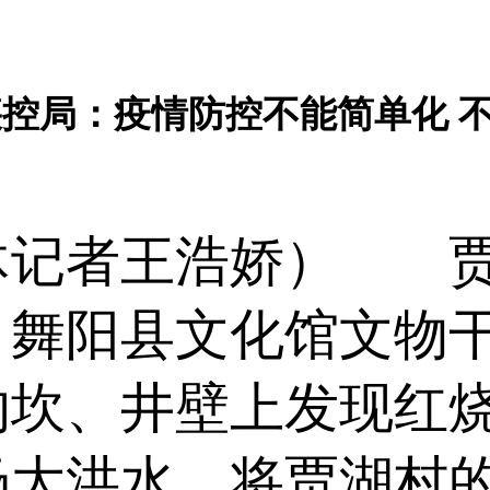
控局：疫情防控不能简单化 不
记者王浩娇） 贾
，舞阳县文化馆文物
沟坎、井壁上发现红
场大洪水，将贾湖村