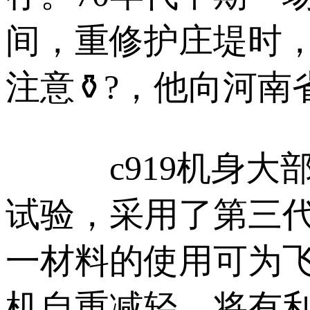
间，重修护庄堤时
注意⚱?，他向河南
c919机身大部
试验，采用了第三
一材料的使用可为
机自重减轻，将有利