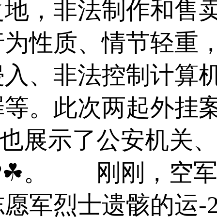
地，非法制作和售卖
行为性质、情节轻重
侵入、非法控制计算
罪等。此次两起外挂
，也展示了公安机关
?☘。 刚刚，空军歼
志愿军烈士遗骸的运-