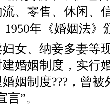
物流、零售、休闲、
 1950年《婚姻法
卖妇女、纳妾多妻等
封建婚姻制度，实行
婚姻制度???，曾
言”。