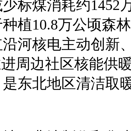
少标煤消耗约1452
于种植10.8万公顷
红沿河核电主动创新
推进周边社区核能供
目是东北地区清洁取