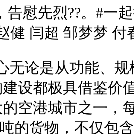
?，告慰先烈??。#一
赵健 闫超 邹梦梦 付
无论是从功能、规模
的建设都极具借鉴价值
的空港城市之一，每
亿吨的货物，不仅包含